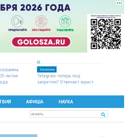
рограмма
Эксклюзив
05-летия
Telegram теперь под
рода
запретом? Отвечает юрист
ТВИЯ
АФИША
НАУКА