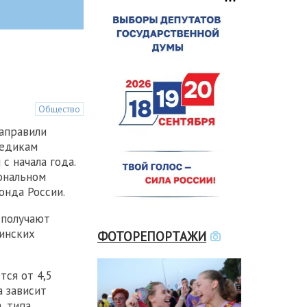
Общество
направили
медикам
с начала года.
ональном
онда России.
 получают
инских
ФОТОРЕПОРТАЖИ
тся от 4,5
а зависит
, типа