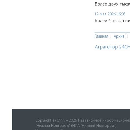
Более двух тыся
12 мая 2026 15:05
Более 4 тысяч н
Главная
|
Архив
|
Аграгетор 24С
Copyright © 1999—2026 Независимое информационно
"Нижний Новгород" (НИА "Нижний Новгород")