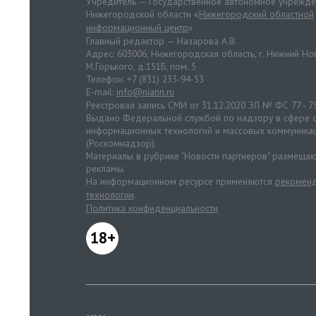
Учредитель — Государственное автономное учрежд
Нижегородской области «
Нижегородский областной
информационный центр
»
Главный редактор — Назарова А.В.
Адрес: 603006, Нижегородская область, г. Нижний Нов
М.Горького, д.151Б, пом. 5
Телефон: +7 (831) 233-94-53
E-mail:
info@niann.ru
Реестровая запись СМИ от 31.12.2020 ЭЛ № ФС 77 - 7
Выдано Федеральной службой по надзору в сфере с
информационных технологий и массовых коммуника
(Роскомнадзор).
Материалы в рубрике "Новости партнеров" размещаю
рекламы.
На информационном ресурсе применяются
рекоменд
технологии
.
Политика конфиденциальности
18+