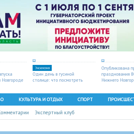
Опубликована п
Эксклюзив
апуска
Один день в гусиной
празднования 8
м Новгороде
столице: что посмотреть
Нижнего Новго
в Арзамасе
ВО
КУЛЬТУРА И ОТДЫХ
СПОРТ
ПРОИСШЕС
Комментарии
Экспертный клуб