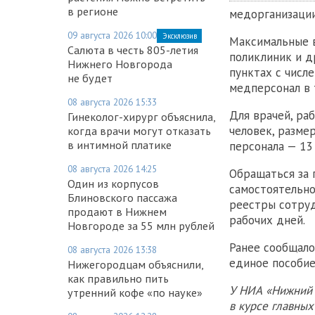
в регионе
медорганизации
09 августа 2026 10:00
Эксклюзив
Максимальные в
Салюта в честь 805-летия
поликлиник и д
Нижнего Новгорода
пунктах с числ
не будет
медперсонал в 
08 августа 2026 15:33
Для врачей, ра
Гинеколог-хирург объяснила,
человек, разме
когда врачи могут отказать
в интимной платике
персонала — 13
08 августа 2026 14:25
Обращаться за 
Один из корпусов
самостоятельн
Блиновского пассажа
реестры сотруд
продают в Нижнем
рабочих дней.
Новгороде за 55 млн рублей
Ранее сообщало
08 августа 2026 13:38
единое пособие
Нижегородцам объяснили,
как правильно пить
У НИА «Нижний 
утренний кофе «по науке»
в курсе главны