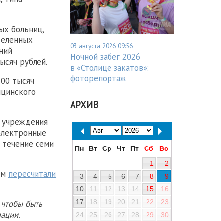
ых больниц,
селенных
03 августа 2026 09:56
дний
Ночной забег 2026
ысяч рублей.
в «Столице закатов»:
фоторепортаж
100 тысяч
ицинского
АРХИВ
е учреждения
электронные
 течение семи
Пн
Вт
Ср
Чт
Пт
Сб
Вс
1
2
ям
пересчитали
3
4
5
6
7
8
9
10
11
12
13
14
15
16
17
18
19
20
21
22
23
 чтобы быть
ации.
24
25
26
27
28
29
30