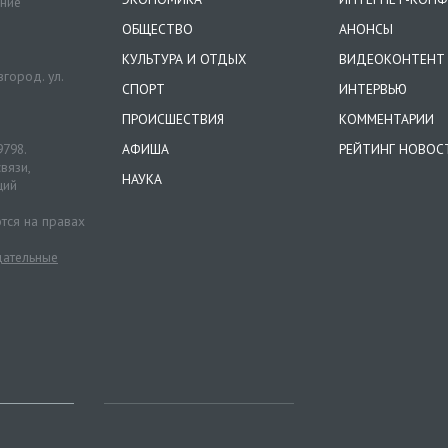
ение
ОБЩЕСТВО
АНОНСЫ
КУЛЬТУРА И ОТДЫХ
ВИДЕОКОНТЕНТ
город. ул.
СПОРТ
ИНТЕРВЬЮ
ПРОИСШЕСТВИЯ
КОММЕНТАРИИ
9798.
АФИША
РЕЙТИНГ НОВОС
вязи,
НАУКА
ций
тся на правах
ательные