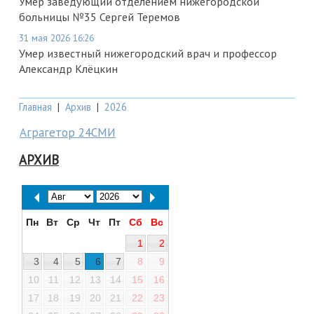
Умер заведующий отделением нижегородской
больницы №35 Сергей Теремов
31 мая 2026 16:26
Умер известный нижегородский врач и профессор
Александр Клёцкин
Главная
|
Архив
|
2026
Аграгетор 24СМИ
АРХИВ
Пн
Вт
Ср
Чт
Пт
Сб
Вс
1
2
3
4
5
6
7
8
9
10
11
12
13
14
15
16
17
18
19
20
21
22
23