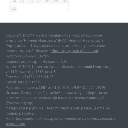
24
25
26
27
28
29
30
31
Copyright © 1999—2026 Независимое информационное
агентство "Нижний Новгород" (НИА "Нижний Новгород")
Учредитель — Государственное автономное учреждение
Нижегородской области «
Нижегородский областной
информационный центр
»
Главный редактор — Назарова А.В.
Адрес: 603006, Нижегородская область, г. Нижний Новгород.
ул. М.Горького, д.151Б, пом. 5
Телефон: +7 (831) 233-94-53
E-mail:
info@niann.ru
Реестровая запись СМИ от 31.12.2020 ЭЛ № ФС 77 - 79798.
Выдано Федеральной службой по надзору в сфере связи,
информационных технологий и массовых коммуникаций
(Роскомнадзор).
Материалы в рубрике "Новости партнеров" размещаются на
правах рекламы.
На информационном ресурсе применяются
рекомендательные
технологии
.