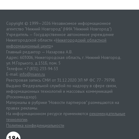
Copyright © 1999—2026 Независимое информационное
агентство "Нижний Новгород" (НИА "Нижний Новгород")
Учредитель — Государственное автономное учреждение
Нижегородской области «
Нижегородский областной
информационный центр
»
Главный редактор — Назарова А.В.
Адрес: 603006, Нижегородская область, г. Нижний Новгород.
ул. М.Горького, д.151Б, пом. 5
Телефон: +7 (831) 233-94-53
E-mail:
info@niann.ru
Реестровая запись СМИ от 31.12.2020 ЭЛ № ФС 77 - 79798.
Выдано Федеральной службой по надзору в сфере связи,
информационных технологий и массовых коммуникаций
(Роскомнадзор).
Материалы в рубрике "Новости партнеров" размещаются на
правах рекламы.
На информационном ресурсе применяются
рекомендательные
технологии
.
Политика конфиденциальности
18+