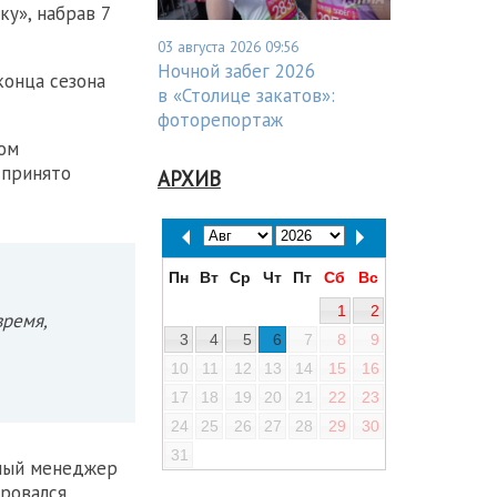
у», набрав 7
03 августа 2026 09:56
Ночной забег 2026
конца сезона
в «Столице закатов»:
фоторепортаж
том
 принято
АРХИВ
Пн
Вт
Ср
Чт
Пт
Сб
Вс
1
2
время,
3
4
5
6
7
8
9
10
11
12
13
14
15
16
17
18
19
20
21
22
23
24
25
26
27
28
29
30
31
ьный менеджер
ировался