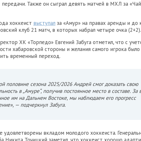
 передачи. Также он сыграл девять матчей в МХЛ за «Чайк
года хоккеист
выступал
за «Амур» на правах аренды и до 
овский клуб 21 матч, в которых набрал четыре очка (2+2).
ректор ХК «Торпедо» Евгений Забуга отметил, что с уче
ости хабаровской стороны и желания самого игрока было
ить временный переход.
ой половине сезона 2025/2026 Андрей смог доказать свою
льность в „Амуре“, получив постоянное место в составе. За 
ное им на Дальнем Востоке, мы наблюдаем его прогресс
ение», — подчеркнул Забуга.
е удовлетворены вкладом молодого хоккеиста. Генерал
ба Никита Точицкий заметил, что хоккеист хорошо адапт