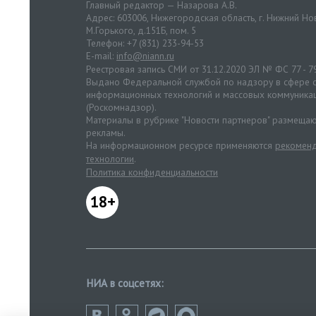
Главный редактор — Назарова А.В.
Адрес: 603006, Нижегородская область, г. Нижний Нов
М.Горького, д.151Б, пом. 5
Телефон: +7 (831) 233-94-53
E-mail:
info@niann.ru
Реестровая запись СМИ от 31.12.2020 ЭЛ № ФС 77 - 7
Выдано Федеральной службой по надзору в сфере с
информационных технологий и массовых коммуника
(Роскомнадзор).
Материалы в рубрике "Новости партнеров" размещаю
рекламы.
На информационном ресурсе применяются
рекоменд
технологии
.
Политика конфиденциальности
18+
НИА в соцсетях: