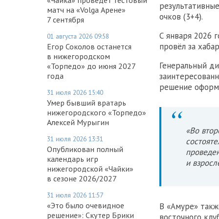
результативные
матч на «Volga Арене»
очков (3+4).
7 сентября
С января 2026 
01 августа 2026 09:58
провёл за хабар
Егор Соколов останется
в нижегородском
Генеральный ди
«Торпедо» до июня 2027
года
заинтересованн
решение оформ
31 июля 2026 15:40
Умер бывший вратарь
нижегородского «Торпедо»
Алексей Мурыгин
«Во втор
31 июля 2026 13:31
состояте
Опубликован полный
проведен
календарь игр
и взросл
нижегородской «Чайки»
в сезоне 2026/2027
31 июля 2026 11:57
«Это было очевидное
В «Амуре» такж
решение»: Скутер Брики
восточного клу