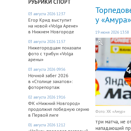
РУБРИКИ СПОРТ
Торпедове
03 августа 2026 12:37
у «Амура»
Егор Крид выступит
на новой «Volga Арене»
в Нижнем Новгороде
19 июня 2026 13:58
03 августа 2026 11:57
Нижегородцам показали
фото с трибун «Volga
арены»
03 августа 2026 09:56
Ночной забег 2026
в «Столице закатов»:
фоторепортаж
02 августа 2026 19:16
ФК «Нижний Новгород»
продолжил победную серию
Фото:
ХК «Амур»
в Первой лиге
три матча, не 
01 августа 2026 12:12
нападающий при
«Чайка» проведет тестовый