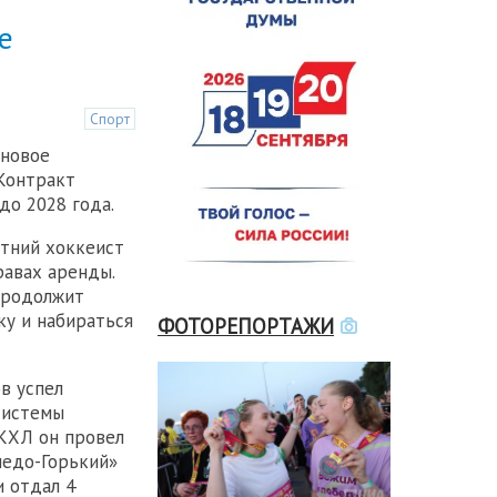
е
Спорт
 новое
 Контракт
до 2028 года.
тний хоккеист
равах аренды.
продолжит
ку и набираться
ФОТОРЕПОРТАЖИ
в успел
системы
 КХЛ он провел
педо-Горький»
и отдал 4