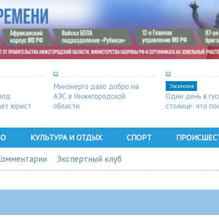
Минэнерго дало добро на
Эксклюзив
под
АЭС в Нижегородской
Один день в гу
ает юрист
области
столице: что п
в Арзамасе
ВО
КУЛЬТУРА И ОТДЫХ
СПОРТ
ПРОИСШЕС
Комментарии
Экспертный клуб