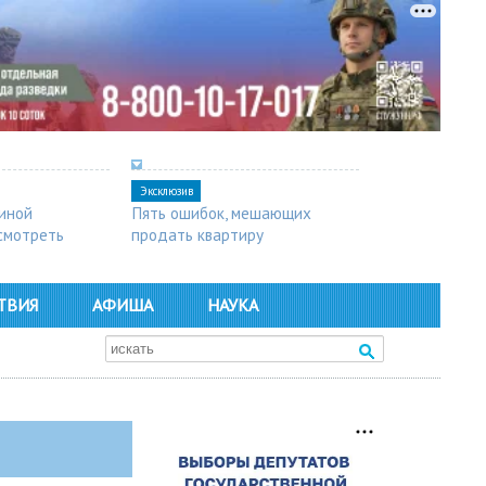
Эксклюзив
синой
Пять ошибок, мешающих
осмотреть
продать квартиру
ТВИЯ
АФИША
НАУКА