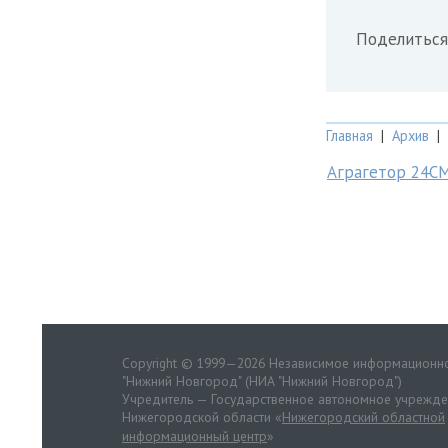
Поделиться
Главная
|
Архив
|
Аграгетор 24С
Copyright © 1999—2026 Независимое информационно
"Нижний Новгород" (НИА "Нижний Новгород")
Учредитель — Государственное автономное учрежд
Нижегородской области «
Нижегородский областной
информационный центр
»