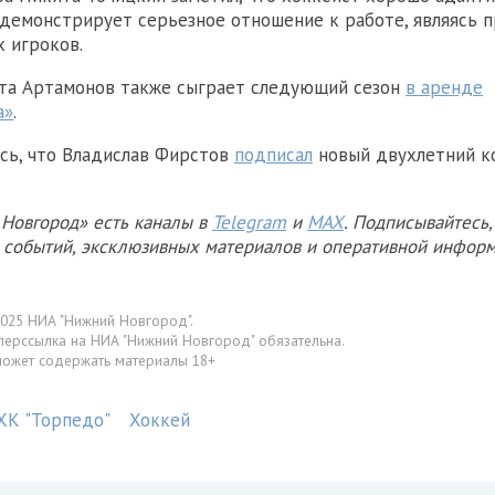
 демонстрирует серьезное отношение к работе, являясь 
 игроков.
ита Артамонов также сыграет следующий сезон
в аренде
а»
.
сь, что Владислав Фирстов
подписал
новый двухлетний к
Новгород» есть каналы в
Telegram
и
MAX
. Подписывайтесь,
х событий, эксклюзивных материалов и оперативной информ
025 НИА "Нижний Новгород".
перссылка на НИА "Нижний Новгород" обязательна.
может содержать материалы 18+
ХК "Торпедо"
Хоккей