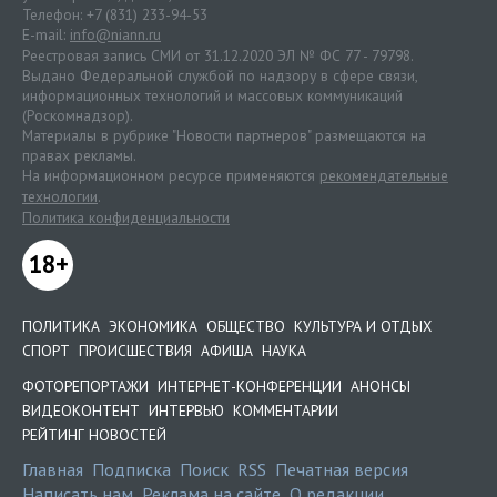
Телефон: +7 (831) 233-94-53
E-mail:
info@niann.ru
Реестровая запись СМИ от 31.12.2020 ЭЛ № ФС 77 - 79798.
Выдано Федеральной службой по надзору в сфере связи,
информационных технологий и массовых коммуникаций
(Роскомнадзор).
Материалы в рубрике "Новости партнеров" размещаются на
правах рекламы.
На информационном ресурсе применяются
рекомендательные
технологии
.
Политика конфиденциальности
18+
ПОЛИТИКА
ЭКОНОМИКА
ОБЩЕСТВО
КУЛЬТУРА И ОТДЫХ
СПОРТ
ПРОИСШЕСТВИЯ
АФИША
НАУКА
ФОТОРЕПОРТАЖИ
ИНТЕРНЕТ-КОНФЕРЕНЦИИ
АНОНСЫ
ВИДЕОКОНТЕНТ
ИНТЕРВЬЮ
КОММЕНТАРИИ
РЕЙТИНГ НОВОСТЕЙ
Главная
Подписка
Поиск
RSS
Печатная версия
Написать нам
Реклама на сайте
О редакции