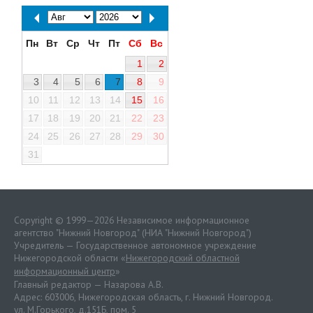
Пн
Вт
Ср
Чт
Пт
Сб
Вс
1
2
3
4
5
6
7
8
9
10
11
12
13
14
15
16
17
18
19
20
21
22
23
24
25
26
27
28
29
30
31
Copyright © 1999—2026 Независимое информационное
агентство "Нижний Новгород" (НИА "Нижний Новгород")
Учредитель — Государственное автономное учреждение
Нижегородской области «
Нижегородский областной
информационный центр
»
Главный редактор — Назарова А.В.
Адрес: 603006, Нижегородская область, г. Нижний Новгород.
ул. М.Горького, д.151Б, пом. 5