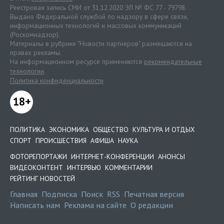
Реестровая запись СМИ от 31.12.2020 ЭЛ № ФС 77 - 79798.
Выдано Федеральной службой по надзору в сфере связи,
информационных технологий и массовых коммуникаций
(Роскомнадзор).
Материалы в рубрике "Новости партнеров" размещаются на
правах рекламы.
На информационном ресурсе применяются
рекомендательные
технологии
.
Политика конфиденциальности
18+
ПОЛИТИКА
ЭКОНОМИКА
ОБЩЕСТВО
КУЛЬТУРА И ОТДЫХ
СПОРТ
ПРОИСШЕСТВИЯ
АФИША
НАУКА
ФОТОРЕПОРТАЖИ
ИНТЕРНЕТ-КОНФЕРЕНЦИИ
АНОНСЫ
ВИДЕОКОНТЕНТ
ИНТЕРВЬЮ
КОММЕНТАРИИ
РЕЙТИНГ НОВОСТЕЙ
Главная
Подписка
Поиск
RSS
Печатная версия
Написать нам
Реклама на сайте
О редакции