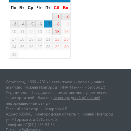
Пн
Вт
Ср
Чт
Пт
Сб
Вс
1
2
3
4
5
6
7
8
9
10
11
12
13
14
15
16
17
18
19
20
21
22
23
24
25
26
27
28
29
30
31
Copyright © 1999—2026 Независимое информационное
агентство "Нижний Новгород" (НИА "Нижний Новгород")
Учредитель — Государственное автономное учреждение
Нижегородской области «
Нижегородский областной
информационный центр
»
Главный редактор — Назарова А.В.
Адрес: 603006, Нижегородская область, г. Нижний Новгород.
ул. М.Горького, д.151Б, пом. 5
Телефон: +7 (831) 233-94-53
E-mail:
info@niann.ru