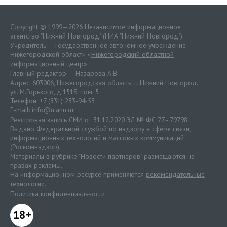
Copyright © 1999—2026 Независимое информационное
агентство "Нижний Новгород" (НИА "Нижний Новгород")
Учредитель — Государственное автономное учреждение
Нижегородской области «
Нижегородский областной
информационный центр
»
Главный редактор — Назарова А.В.
Адрес: 603006, Нижегородская область, г. Нижний Новгород.
ул. М.Горького, д.151Б, пом. 5
Телефон: +7 (831) 233-94-53
E-mail:
info@niann.ru
Реестровая запись СМИ от 31.12.2020 ЭЛ № ФС 77 - 79798.
Выдано Федеральной службой по надзору в сфере связи,
информационных технологий и массовых коммуникаций
(Роскомнадзор).
Материалы в рубрике "Новости партнеров" размещаются на
правах рекламы.
На информационном ресурсе применяются
рекомендательные
технологии
.
Политика конфиденциальности
18+