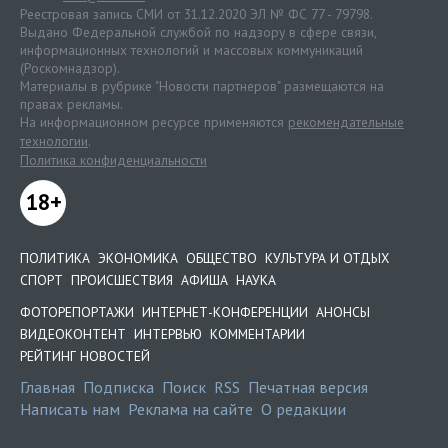
Реестровая запись СМИ от 31.12.2020 ЭЛ № ФС 77 - 79798.
Выдано Федеральной службой по надзору в сфере связи,
информационных технологий и массовых коммуникаций
(Роскомнадзор).
Материалы в рубрике "Новости партнеров" размещаются на
правах рекламы.
На информационном ресурсе применяются
рекомендательные
технологии
.
Политика конфиденциальности
18+
ПОЛИТИКА
ЭКОНОМИКА
ОБЩЕСТВО
КУЛЬТУРА И ОТДЫХ
СПОРТ
ПРОИСШЕСТВИЯ
АФИША
НАУКА
ФОТОРЕПОРТАЖИ
ИНТЕРНЕТ-КОНФЕРЕНЦИИ
АНОНСЫ
ВИДЕОКОНТЕНТ
ИНТЕРВЬЮ
КОММЕНТАРИИ
РЕЙТИНГ НОВОСТЕЙ
Главная
Подписка
Поиск
RSS
Печатная версия
Написать нам
Реклама на сайте
О редакции