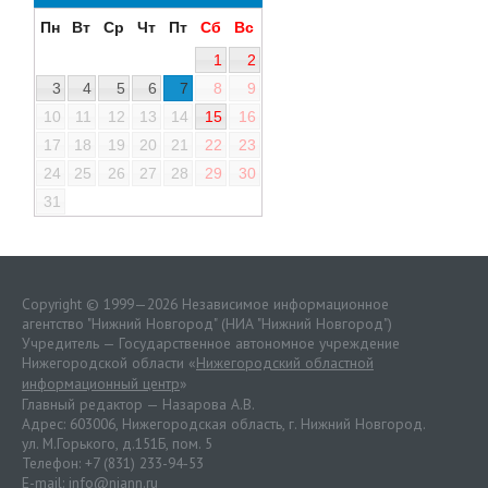
Пн
Вт
Ср
Чт
Пт
Сб
Вс
1
2
3
4
5
6
7
8
9
10
11
12
13
14
15
16
17
18
19
20
21
22
23
24
25
26
27
28
29
30
31
Copyright © 1999—2026 Независимое информационное
агентство "Нижний Новгород" (НИА "Нижний Новгород")
Учредитель — Государственное автономное учреждение
Нижегородской области «
Нижегородский областной
информационный центр
»
Главный редактор — Назарова А.В.
Адрес: 603006, Нижегородская область, г. Нижний Новгород.
ул. М.Горького, д.151Б, пом. 5
Телефон: +7 (831) 233-94-53
E-mail:
info@niann.ru