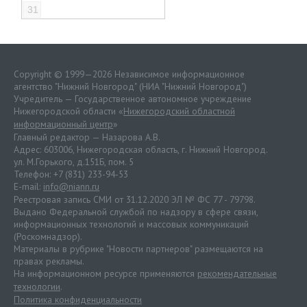
31
Copyright © 1999—2026 Независимое информационное
агентство "Нижний Новгород" (НИА "Нижний Новгород")
Учредитель — Государственное автономное учреждение
Нижегородской области «
Нижегородский областной
информационный центр
»
Главный редактор — Назарова А.В.
Адрес: 603006, Нижегородская область, г. Нижний Новгород.
ул. М.Горького, д.151Б, пом. 5
Телефон: +7 (831) 233-94-53
E-mail:
info@niann.ru
Реестровая запись СМИ от 31.12.2020 ЭЛ № ФС 77 - 79798.
Выдано Федеральной службой по надзору в сфере связи,
информационных технологий и массовых коммуникаций
(Роскомнадзор).
Материалы в рубрике "Новости партнеров" размещаются на
правах рекламы.
На информационном ресурсе применяются
рекомендательные
технологии
.
Политика конфиденциальности