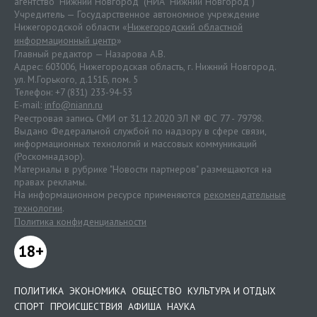
агентство "Нижний Новгород" (НИА "Нижний Новгород")
Учредитель — Государственное автономное учреждение
Нижегородской области «
Нижегородский областной
информационный центр
»
Главный редактор — Назарова А.В.
Адрес: 603006, Нижегородская область, г. Нижний Новгород.
ул. М.Горького, д.151Б, пом. 5
Телефон: +7 (831) 233-94-53
E-mail:
info@niann.ru
Реестровая запись СМИ от 31.12.2020 ЭЛ № ФС 77 - 79798.
Выдано Федеральной службой по надзору в сфере связи,
информационных технологий и массовых коммуникаций
(Роскомнадзор).
Материалы в рубрике "Новости партнеров" размещаются на
правах рекламы.
На информационном ресурсе применяются
рекомендательные
технологии
.
Политика конфиденциальности
18+
ПОЛИТИКА
ЭКОНОМИКА
ОБЩЕСТВО
КУЛЬТУРА И ОТДЫХ
СПОРТ
ПРОИСШЕСТВИЯ
АФИША
НАУКА