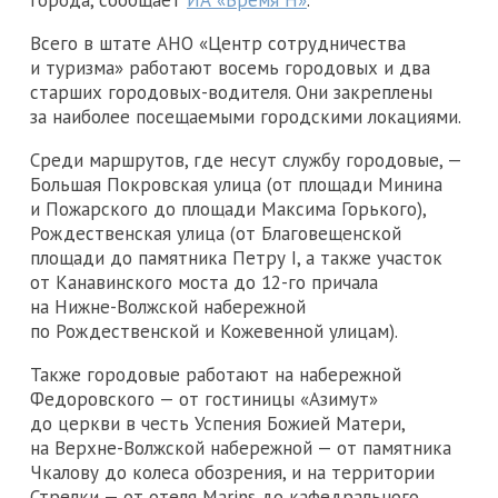
города, сообщает
ИА «Время Н»
.
Всего в штате АНО «Центр сотрудничества
и туризма» работают восемь городовых и два
старших городовых-водителя. Они закреплены
за наиболее посещаемыми городскими локациями.
Среди маршрутов, где несут службу городовые, —
Большая Покровская улица (от площади Минина
и Пожарского до площади Максима Горького),
Рождественская улица (от Благовещенской
площади до памятника Петру I, а также участок
от Канавинского моста до 12-го причала
на Нижне-Волжской набережной
по Рождественской и Кожевенной улицам).
Также городовые работают на набережной
Федоровского — от гостиницы «Азимут»
до церкви в честь Успения Божией Матери,
на Верхне-Волжской набережной — от памятника
Чкалову до колеса обозрения, и на территории
Стрелки — от отеля Marins до кафедрального