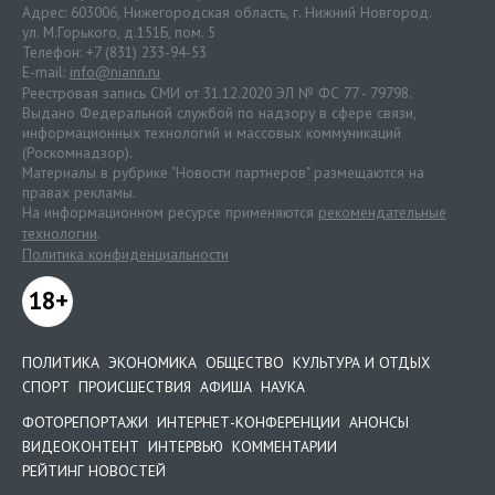
Адрес: 603006, Нижегородская область, г. Нижний Новгород.
ул. М.Горького, д.151Б, пом. 5
Телефон: +7 (831) 233-94-53
E-mail:
info@niann.ru
Реестровая запись СМИ от 31.12.2020 ЭЛ № ФС 77 - 79798.
Выдано Федеральной службой по надзору в сфере связи,
информационных технологий и массовых коммуникаций
(Роскомнадзор).
Материалы в рубрике "Новости партнеров" размещаются на
правах рекламы.
На информационном ресурсе применяются
рекомендательные
технологии
.
Политика конфиденциальности
18+
ПОЛИТИКА
ЭКОНОМИКА
ОБЩЕСТВО
КУЛЬТУРА И ОТДЫХ
СПОРТ
ПРОИСШЕСТВИЯ
АФИША
НАУКА
ФОТОРЕПОРТАЖИ
ИНТЕРНЕТ-КОНФЕРЕНЦИИ
АНОНСЫ
ВИДЕОКОНТЕНТ
ИНТЕРВЬЮ
КОММЕНТАРИИ
РЕЙТИНГ НОВОСТЕЙ