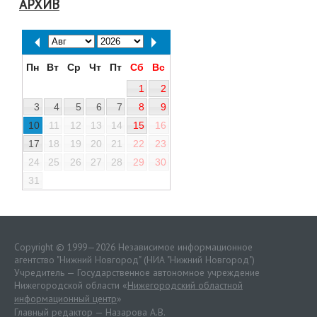
АРХИВ
Пн
Вт
Ср
Чт
Пт
Сб
Вс
1
2
3
4
5
6
7
8
9
10
11
12
13
14
15
16
17
18
19
20
21
22
23
24
25
26
27
28
29
30
31
Copyright © 1999—2026 Независимое информационное
агентство "Нижний Новгород" (НИА "Нижний Новгород")
Учредитель — Государственное автономное учреждение
Нижегородской области «
Нижегородский областной
информационный центр
»
Главный редактор — Назарова А.В.