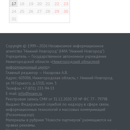
17
18
19
20
21
22
23
24
25
26
27
28
29
30
31
Copyright © 1999—2026 Независимое информационное
агентство "Нижний Новгород" (НИА "Нижний Новгород")
Учредитель — Государственное автономное учреждение
Нижегородской области «
Нижегородский областной
информационный центр
»
Главный редактор — Назарова А.В.
Адрес: 603006, Нижегородская область, г. Нижний Новгород.
ул. М.Горького, д.151Б, пом. 5
Телефон: +7 (831) 233-94-53
E-mail:
info@niann.ru
Реестровая запись СМИ от 31.12.2020 ЭЛ № ФС 77 - 79798.
Выдано Федеральной службой по надзору в сфере связи,
информационных технологий и массовых коммуникаций
(Роскомнадзор).
Материалы в рубрике "Новости партнеров" размещаются на
правах рекламы.