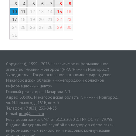
3
4
5
6
7
8
9
10
11
12
13
14
15
16
17
18
19
20
21
22
23
24
25
26
27
28
29
30
31
Copyright © 1999—2026 Независимое информационное
агентство "Нижний Новгород" (НИА "Нижний Новгород")
Учредитель — Государственное автономное учреждение
Нижегородской области «
Нижегородский областной
информационный центр
»
Главный редактор — Назарова А.В.
Адрес: 603006, Нижегородская область, г. Нижний Новгород.
ул. М.Горького, д.151Б, пом. 5
Телефон: +7 (831) 233-94-53
E-mail:
info@niann.ru
Реестровая запись СМИ от 31.12.2020 ЭЛ № ФС 77 - 79798.
Выдано Федеральной службой по надзору в сфере связи,
информационных технологий и массовых коммуникаций
(Роскомнадзор).