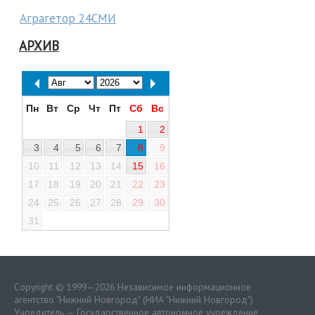
Аграгетор 24СМИ
АРХИВ
Пн
Вт
Ср
Чт
Пт
Сб
Вс
1
2
3
4
5
6
7
8
9
10
11
12
13
14
15
16
17
18
19
20
21
22
23
24
25
26
27
28
29
30
31
Copyright © 1999—2026 Независимое информационное
агентство "Нижний Новгород" (НИА "Нижний Новгород")
Учредитель — Государственное автономное учреждение