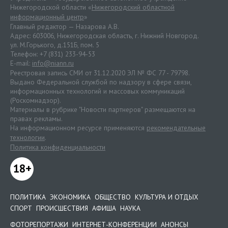
Нижегородской области «
Нижегородский областной
информационный центр
»
Главный редактор — Назарова А.В.
Адрес: 603006, Нижегородская область, г. Нижний Новгород.
ул. М.Горького, д.151Б, пом. 5
Телефон: +7 (831) 233-94-53
E-mail:
info@niann.ru
Реестровая запись СМИ от 31.12.2020 ЭЛ № ФС 77 - 79798.
Выдано Федеральной службой по надзору в сфере связи,
информационных технологий и массовых коммуникаций
(Роскомнадзор).
Материалы в рубрике "Новости партнеров" размещаются на
правах рекламы.
На информационном ресурсе применяются
рекомендательные
технологии
.
Политика конфиденциальности
18+
ПОЛИТИКА
ЭКОНОМИКА
ОБЩЕСТВО
КУЛЬТУРА И ОТДЫХ
СПОРТ
ПРОИСШЕСТВИЯ
АФИША
НАУКА
ФОТОРЕПОРТАЖИ
ИНТЕРНЕТ-КОНФЕРЕНЦИИ
АНОНСЫ