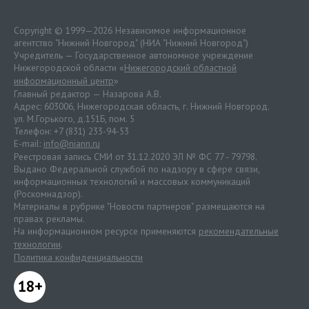
Copyright © 1999—2026 Независимое информационное
агентство "Нижний Новгород" (НИА "Нижний Новгород")
Учредитель — Государственное автономное учреждение
Нижегородской области «
Нижегородский областной
информационный центр
»
Главный редактор — Назарова А.В.
Адрес: 603006, Нижегородская область, г. Нижний Новгород.
ул. М.Горького, д.151Б, пом. 5
Телефон: +7 (831) 233-94-53
E-mail:
info@niann.ru
Реестровая запись СМИ от 31.12.2020 ЭЛ № ФС 77 - 79798.
Выдано Федеральной службой по надзору в сфере связи,
информационных технологий и массовых коммуникаций
(Роскомнадзор).
Материалы в рубрике "Новости партнеров" размещаются на
правах рекламы.
На информационном ресурсе применяются
рекомендательные
технологии
.
Политика конфиденциальности
18+