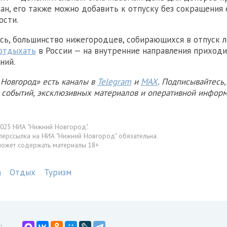
ван, его также можно добавить к отпуску без сокращения 
ости.
сь, большинство нижегородцев, собирающихся в отпуск л
отдыхать
в России — на внутренние направления приходи
ний.
Новгород» есть каналы в
Telegram
и
MAX
. Подписывайтесь,
х событий, эксклюзивных материалов и оперативной информ
025 НИА "Нижний Новгород".
перссылка на НИА "Нижний Новгород" обязательна.
может содержать материалы 18+
а
Отдых
Туризм
: