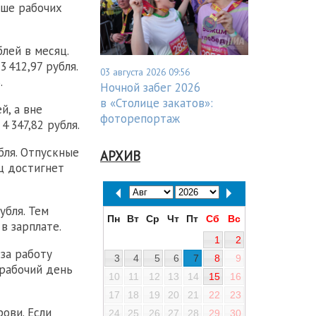
ьше рабочих
лей в месяц.
 412,97 рубля.
03 августа 2026 09:56
.
Ночной забег 2026
в «Столице закатов»:
й, а вне
фоторепортаж
4 347,82 рубля.
бля. Отпускные
АРХИВ
яц достигнет
убля. Тем
Пн
Вт
Ср
Чт
Пт
Сб
Вс
в зарплате.
1
2
за работу
3
4
5
6
7
8
9
рабочий день
10
11
12
13
14
15
16
17
18
19
20
21
22
23
ови. Если
24
25
26
27
28
29
30