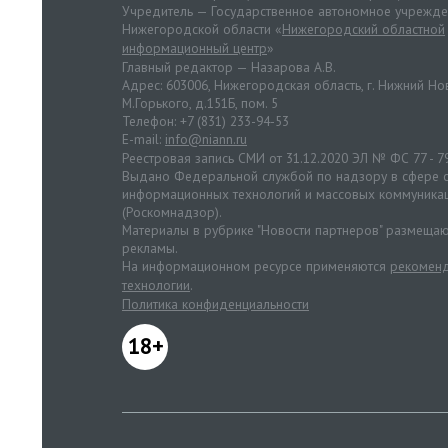
Учредитель — Государственное автономное учрежд
Нижегородской области «
Нижегородский областной
информационный центр
»
Главный редактор — Назарова А.В.
Адрес: 603006, Нижегородская область, г. Нижний Нов
М.Горького, д.151Б, пом. 5
Телефон: +7 (831) 233-94-53
E-mail:
info@niann.ru
Реестровая запись СМИ от 31.12.2020 ЭЛ № ФС 77 - 7
Выдано Федеральной службой по надзору в сфере с
информационных технологий и массовых коммуника
(Роскомнадзор).
Материалы в рубрике "Новости партнеров" размещаю
рекламы.
На информационном ресурсе применяются
рекоменд
технологии
.
Политика конфиденциальности
18+