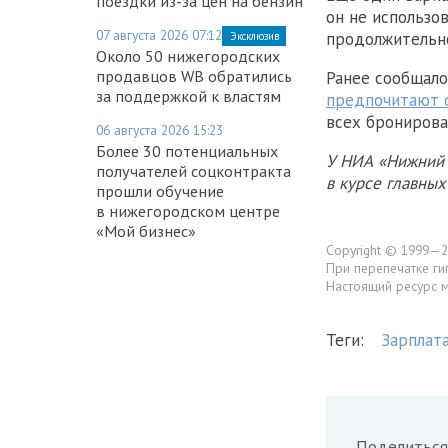
поездки из-за цен на бензин
он не использо
07 августа 2026 07:12
продолжительн
Эксклюзив
Около 50 нижегородских
продавцов WB обратились
Ранее сообщало
за поддержкой к властям
предпочитают 
всех бронирова
06 августа 2026 15:23
Более 30 потенциальных
У НИА «Нижний 
получателей соцконтракта
в курсе главны
прошли обучение
в нижегородском центре
«Мой бизнес»
Copyright © 1999—2
При перепечатке ги
Настоящий ресурс 
Теги:
Зарплат
Поделиться