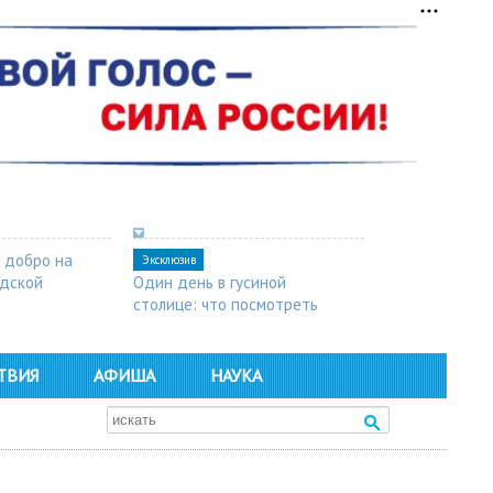
 добро на
Эксклюзив
одской
Один день в гусиной
столице: что посмотреть
в Арзамасе
ТВИЯ
АФИША
НАУКА