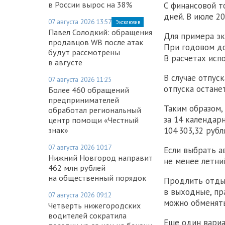
в России вырос на 38%
С финансовой т
дней. В июле 20
07 августа 2026 13:57
Эксклюзив
Павел Солодкий: обращения
Для примера эк
продавцов WB после атак
При годовом до
будут рассмотрены
В расчетах исп
в августе
В случае отпуск
07 августа 2026 11:25
отпуска останет
Более 460 обращений
предпринимателей
Таким образом,
обработал региональный
за 14 календар
центр помощи «Честный
знак»
104 303,32 рубл
07 августа 2026 10:17
Если выбрать а
Нижний Новгород направит
не менее летни
462 млн рублей
на общественный порядок
Продлить отдых
в выходные, пр
07 августа 2026 09:12
можно обменять
Четверть нижегородских
водителей сократила
Еще один вариа