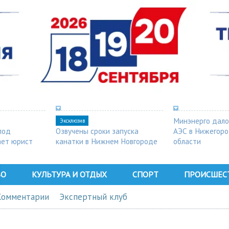
Минэнерго дало
Эксклюзив
под
Озвучены сроки запуска
АЭС в Нижегор
ает юрист
канатки в Нижнем Новгороде
области
ВО
КУЛЬТУРА И ОТДЫХ
СПОРТ
ПРОИСШЕС
Комментарии
Экспертный клуб