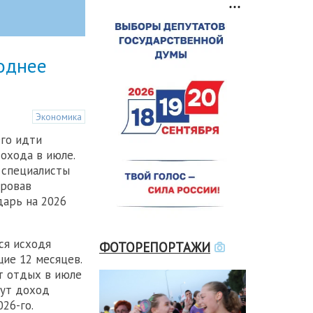
однее
Экономика
его идти
дохода в июле.
 специалисты
ировав
арь на 2026
ся исходя
ФОТОРЕПОРТАЖИ
щие 12 месяцев.
т отдых в июле
мут доход
26-го.