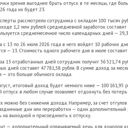
очки зрения выгоднее брать отпуск в те месяцы, где бол
26 года их будет 23.
сперты рассмотрели сотрудника с окладом 100 тысяч руб
ходе 1,2 млн рублей среднедневной заработок составит 3
ользуется среднемесячное число календарных дней — 29,3
а с 13 по 26 июля 2026 года в него войдет 10 рабочих дне
ся — 13. Стоимость одного рабочего дня в июле составит 
 за 13 отработанных дней сотрудник получит 56 521,74 ру
ных дней составят 47 781,58 рубля. В сумме доход за мес
я — это больше обычного оклада.
вгуст, итоговый доход будет немного ниже — 100 161,95 р
й отпуск в любом случае позволяет отдохнуть без потерь 
 можно без снижения дохода. Например, за счет отгулов 
аздничные дни или переработки — один дополнительный 
 на выходной и присоединить к отпуску.
нт — дополнительный оплачиваемый день для доноров кр