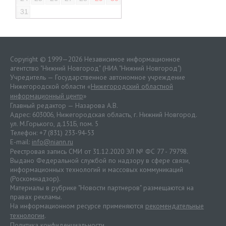
31
Copyright © 1999—2026 Независимое информационное
агентство "Нижний Новгород" (НИА "Нижний Новгород")
Учредитель — Государственное автономное учреждение
Нижегородской области «
Нижегородский областной
информационный центр
»
Главный редактор — Назарова А.В.
Адрес: 603006, Нижегородская область, г. Нижний Новгород.
ул. М.Горького, д.151Б, пом. 5
Телефон: +7 (831) 233-94-53
E-mail:
info@niann.ru
Реестровая запись СМИ от 31.12.2020 ЭЛ № ФС 77 - 79798.
Выдано Федеральной службой по надзору в сфере связи,
информационных технологий и массовых коммуникаций
(Роскомнадзор).
Материалы в рубрике "Новости партнеров" размещаются на
правах рекламы.
На информационном ресурсе применяются
рекомендательные
технологии
.
Политика конфиденциальности