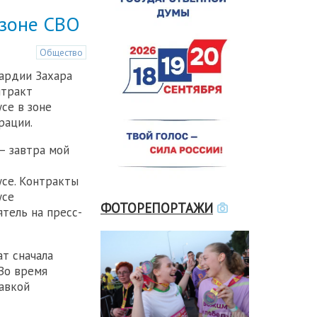
 зоне СВО
Общество
ардии Захара
нтракт
се в зоне
рации.
— завтра мой
се. Контракты
усе
ФОТОРЕПОРТАЖИ
тель на пресс-
т сначала
Во время
тавкой