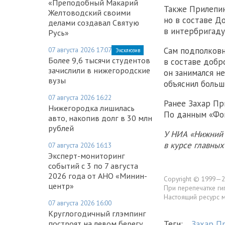
«Преподобный Макарий
Также Прилепин
Желтоводский своими
но в составе Д
делами создавал Святую
в интербригаду
Русь»
07 августа 2026 17:07
Сам подполков
Эксклюзив
Более 9,6 тысячи студентов
в составе добр
зачислили в нижегородские
он занимался н
вузы
объяснил больш
07 августа 2026 16:22
Ранее Захар П
Нижегородка лишилась
По данным «Фон
авто, накопив долг в 30 млн
рублей
У НИА «Нижний 
в курсе главны
07 августа 2026 16:13
Эксперт-мониторинг
событий с 3 по 7 августа
2026 года от АНО «Минин-
Copyright © 1999—2
центр»
При перепечатке ги
Настоящий ресурс 
07 августа 2026 16:00
Круглогодичный глэмпинг
построят на левом берегу
Теги:
Захар П