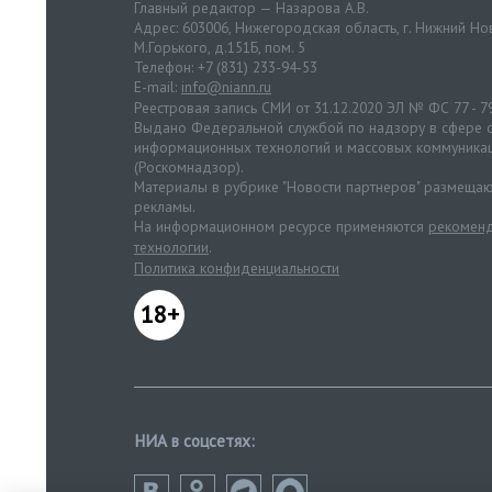
Главный редактор — Назарова А.В.
Адрес: 603006, Нижегородская область, г. Нижний Нов
М.Горького, д.151Б, пом. 5
Телефон: +7 (831) 233-94-53
E-mail:
info@niann.ru
Реестровая запись СМИ от 31.12.2020 ЭЛ № ФС 77 - 7
Выдано Федеральной службой по надзору в сфере с
информационных технологий и массовых коммуника
(Роскомнадзор).
Материалы в рубрике "Новости партнеров" размещаю
рекламы.
На информационном ресурсе применяются
рекоменд
технологии
.
Политика конфиденциальности
18+
НИА в соцсетях: