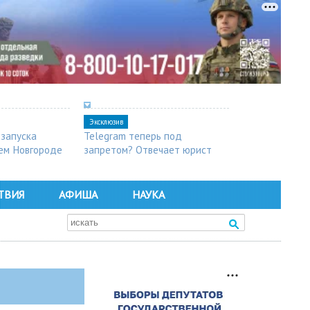
Эксклюзив
 запуска
Telegram теперь под
ем Новгороде
запретом? Отвечает юрист
ТВИЯ
АФИША
НАУКА