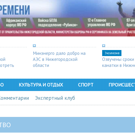
Минэнерго дало добро на
Эксклюзив
ной
АЭС в Нижегородской
Озвучены сроки
мотреть
области
канатки в Нижн
ВО
КУЛЬТУРА И ОТДЫХ
СПОРТ
ПРОИСШЕС
Комментарии
Экспертный клуб
ТВО