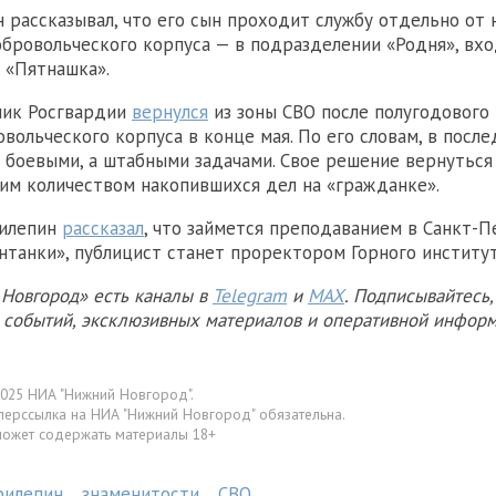
 рассказывал, что его сын проходит службу отдельно от н
обровольческого корпуса — в подразделении «Родня», вх
 «Пятнашка».
ник Росгвардии
вернулся
из зоны СВО после полугодового
овольческого корпуса в конце мая. По его словам, в посл
е боевыми, а штабными задачами. Свое решение вернуться
им количеством накопившихся дел на «гражданке».
рилепин
рассказал
, что займется преподаванием в Санкт-П
танки», публицист станет проректором Горного институт
Новгород» есть каналы в
Telegram
и
MAX
. Подписывайтесь,
х событий, эксклюзивных материалов и оперативной информ
025 НИА "Нижний Новгород".
перссылка на НИА "Нижний Новгород" обязательна.
может содержать материалы 18+
рилепин
знаменитости
СВО