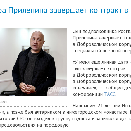
ра Прилепина завершает контракт в
Сын подполковника Росгв
Прилепина завершает ко
в Добровольческом корпу
специальной военной опе
«У меня еще личная дата 
сын завершает контракт
в Добровольческом корпу
в Добровольческом корп
конечные», — сообщил дея
конференции
ТАСС
.
симов
Напомним, 21-летний Игна
и, а позже был алтарником в нижегородском монастыре. 
итории СВО он входил в группу подноса и занимался дос
продовольствия на передовую.