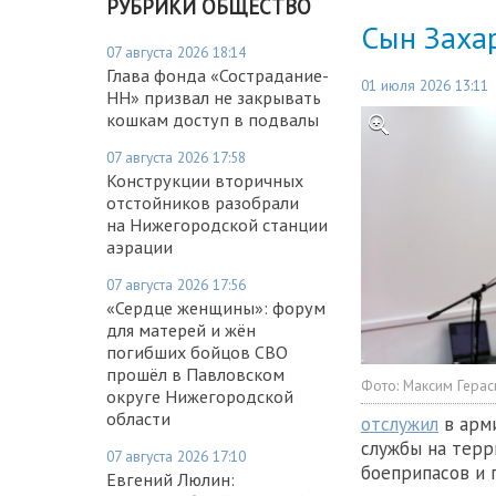
РУБРИКИ ОБЩЕСТВО
Сын Заха
07 августа 2026 18:14
Глава фонда «Сострадание-
01 июля 2026 13:11
НН» призвал не закрывать
кошкам доступ в подвалы
07 августа 2026 17:58
Конструкции вторичных
отстойников разобрали
на Нижегородской станции
аэрации
07 августа 2026 17:56
«Сердце женщины»: форум
для матерей и жён
погибших бойцов СВО
прошёл в Павловском
Фото:
Максим Гера
округе Нижегородской
области
отслужил
в арми
службы на терр
07 августа 2026 17:10
боеприпасов и 
Евгений Люлин: