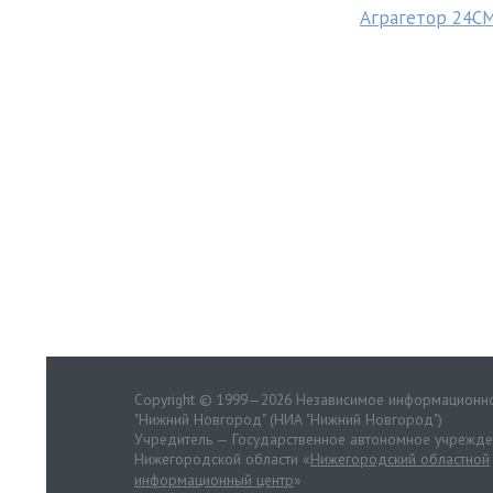
Аграгетор 24С
Copyright © 1999—2026 Независимое информационно
"Нижний Новгород" (НИА "Нижний Новгород")
Учредитель — Государственное автономное учрежд
Нижегородской области «
Нижегородский областной
информационный центр
»