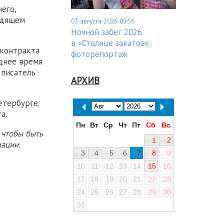
его,
одящем
03 августа 2026 09:56
Ночной забег 2026
в «Столице закатов»:
 контракта
фоторепортаж
еднее время
 писатель
АРХИВ
етербурге.
а.
Пн
Вт
Ср
Чт
Пт
Сб
Вс
 чтобы быть
1
2
ации.
3
4
5
6
7
8
9
10
11
12
13
14
15
16
17
18
19
20
21
22
23
24
25
26
27
28
29
30
31