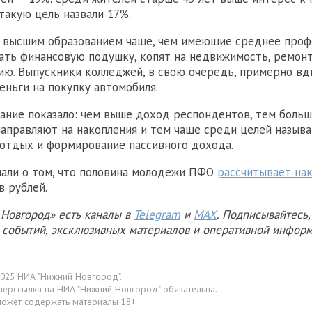
такую цель назвали 17%.
 высшим образованием чаще, чем имеющие среднее проф
ать финансовую подушку, копят на недвижимость, ремонт
ию. Выпускники колледжей, в свою очередь, примерно вд
ньги на покупку автомобиля.
ание показало: чем выше доход респондентов, тем боль
направляют на накопления и тем чаще среди целей назыв
отдых и формирование пассивного дохода.
али о том, что половина молодежи ПФО
рассчитывает на
в рублей.
Новгород» есть каналы в
Telegram
и
MAX
. Подписывайтесь,
х событий, эксклюзивных материалов и оперативной информ
025 НИА "Нижний Новгород".
перссылка на НИА "Нижний Новгород" обязательна.
может содержать материалы 18+