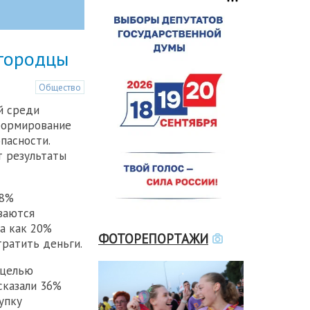
егородцы
Общество
й среди
формирование
пасности.
т результаты
48%
ваются
а как 20%
ФОТОРЕПОРТАЖИ
ратить деньги.
 целью
сказали 36%
упку