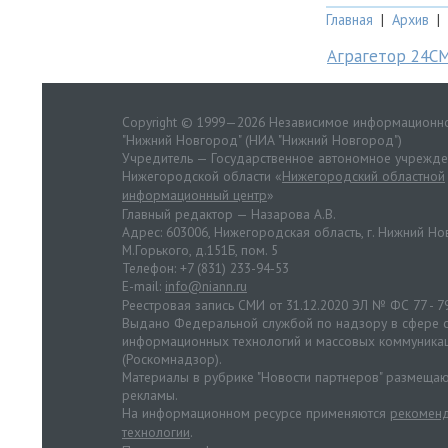
Главная
|
Архив
|
Аграгетор 24С
Copyright © 1999—2026 Независимое информационно
"Нижний Новгород" (НИА "Нижний Новгород")
Учредитель — Государственное автономное учрежд
Нижегородской области «
Нижегородский областной
информационный центр
»
Главный редактор — Назарова А.В.
Адрес: 603006, Нижегородская область, г. Нижний Нов
М.Горького, д.151Б, пом. 5
Телефон: +7 (831) 233-94-53
E-mail:
info@niann.ru
Реестровая запись СМИ от 31.12.2020 ЭЛ № ФС 77 - 7
Выдано Федеральной службой по надзору в сфере с
информационных технологий и массовых коммуника
(Роскомнадзор).
Материалы в рубрике "Новости партнеров" размещаю
рекламы.
На информационном ресурсе применяются
рекоменд
технологии
.