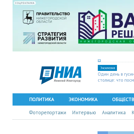
СОЦРЕКЛАМА
Эксклюзив
Один день в гуси
столице: что пос
в Арзамасе
ПОЛИТИКА
ЭКОНОМИКА
ОБЩЕСТ
Фоторепортажи
Интервью
Аналитика