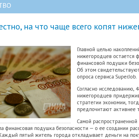
ТВО
естно, на что чаще всего копят ниж
Главной целью накоплени
нижегородцев остается 
финансовой подушки безо
Об этом свидетельствую
опроса сервиса SuperJob.
Согласно исследованию, 
нижегородцев придержи
стратегии экономии, тогд
предпочитают активнее т
Самой распространенной
ла финансовая подушка безопасности — о ее создании рас
Каждый пятый житель города откладывает деньги на пок