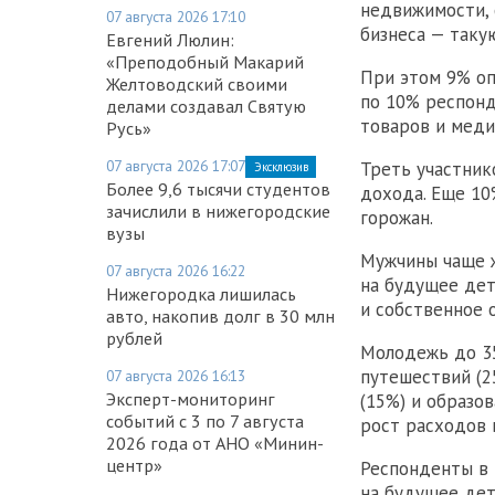
недвижимости, 
07 августа 2026 17:10
бизнеса — таку
Евгений Люлин:
«Преподобный Макарий
При этом 9% оп
Желтоводский своими
по 10% респонд
делами создавал Святую
товаров и меди
Русь»
07 августа 2026 17:07
Треть участник
Эксклюзив
Более 9,6 тысячи студентов
дохода. Еще 10
зачислили в нижегородские
горожан.
вузы
Мужчины чаще 
07 августа 2026 16:22
на будущее дет
Нижегородка лишилась
и собственное 
авто, накопив долг в 30 млн
рублей
Молодежь до 35
путешествий (2
07 августа 2026 16:13
Эксперт-мониторинг
(15%) и образо
событий с 3 по 7 августа
рост расходов 
2026 года от АНО «Минин-
центр»
Респонденты в 
на будущее дет