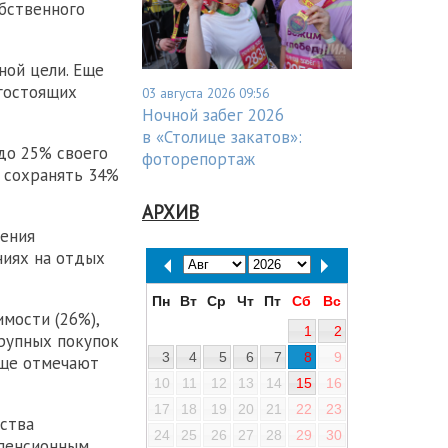
обственного
ной цели. Еще
гостоящих
03 августа 2026 09:56
Ночной забег 2026
в «Столице закатов»:
до 25% своего
фоторепортаж
 сохранять 34%
АРХИВ
ения
ниях на отдых
Пн
Вт
Ср
Чт
Пт
Сб
Вс
мости (26%),
1
2
крупных покупок
3
4
5
6
7
8
9
аще отмечают
10
11
12
13
14
15
16
17
18
19
20
21
22
23
ства
24
25
26
27
28
29
30
 пенсионным