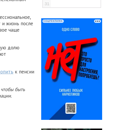
31
ессиональное,
СОЦРЕКЛАМА
 и жизнь после
вое чаще
шую долю
ают
копить
к пенсии
 чтобы быть
ации.