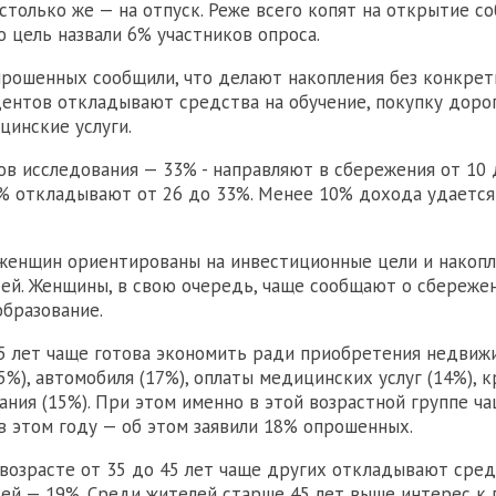
столько же — на отпуск. Реже всего копят на открытие с
ю цель назвали 6% участников опроса.
рошенных сообщили, что делают накопления без конкрет
ентов откладывают средства на обучение, покупку доро
цинские услуги.
ов исследования — 33% - направляют в сбережения от 10 
% откладывают от 26 до 33%. Менее 10% дохода удается
женщин ориентированы на инвестиционные цели и накопл
ей. Женщины, в свою очередь, чаще сообщают о сбереже
образование.
 лет чаще готова экономить ради приобретения недвижи
5%), автомобиля (17%), оплаты медицинских услуг (14%), 
вания (15%). При этом именно в этой возрастной группе ч
в этом году — об этом заявили 18% опрошенных.
возрасте от 35 до 45 лет чаще других откладывают сред
ей — 19%. Среди жителей старше 45 лет выше интерес к