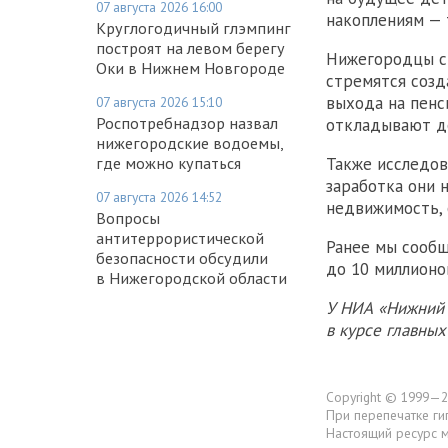
07 августа 2026 16:00
накоплениям — 
Круглогодичный глэмпинг
построят на левом берегу
Нижегородцы с
Оки в Нижнем Новгороде
стремятся созд
выхода на пенс
07 августа 2026 15:10
Роспотребнадзор назвал
откладывают де
нижегородские водоемы,
Также исследов
где можно купаться
заработка они 
07 августа 2026 14:52
недвижимость, 
Вопросы
антитеррористической
Ранее мы сообщ
безопасности обсудили
до 10 миллионо
в Нижегородской области
У НИА «Нижний 
в курсе главны
Copyright © 1999—2
При перепечатке ги
Настоящий ресурс 