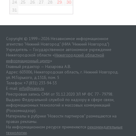
24
25
26
27
28
29
30
31
Copyright © 1999—2026 Независимое информационное
агентство "Нижний Новгород" (НИА "Нижний Новгород")
Учредитель — Государственное автономное учреждение
Нижегородской области «
Нижегородский областной
информационный центр
»
Главный редактор — Назарова А.В.
Адрес: 603006, Нижегородская область, г. Нижний Новгород.
ул. М.Горького, д.151Б, пом. 5
Телефон: +7 (831) 233-94-53
E-mail:
info@niann.ru
Реестровая запись СМИ от 31.12.2020 ЭЛ № ФС 77 - 79798.
Выдано Федеральной службой по надзору в сфере связи,
информационных технологий и массовых коммуникаций
(Роскомнадзор).
Материалы в рубрике "Новости партнеров" размещаются на
правах рекламы.
На информационном ресурсе применяются
рекомендательные
технологии
.