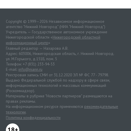
Copyright © 1999—2026 Независимое информационное
агентство "Нижний Новгород" (НИА "Нижний Новгород")
Учредитель — Государственное автономное учреждение
Нижегородской области «
Нижегородский областной
информационный центр
»
Главный редактор — Назарова А.В.
Адрес: 603006, Нижегородская область, г. Нижний Новгород.
ул. М.Горького, д.151Б, пом. 5
Телефон: +7 (831) 233-94-53
E-mail:
info@niann.ru
Реестровая запись СМИ от 31.12.2020 ЭЛ № ФС 77 - 79798.
Выдано Федеральной службой по надзору в сфере связи,
информационных технологий и массовых коммуникаций
(Роскомнадзор).
Материалы в рубрике "Новости партнеров" размещаются на
правах рекламы.
На информационном ресурсе применяются
рекомендательные
технологии
.
Политика конфиденциальности
18+