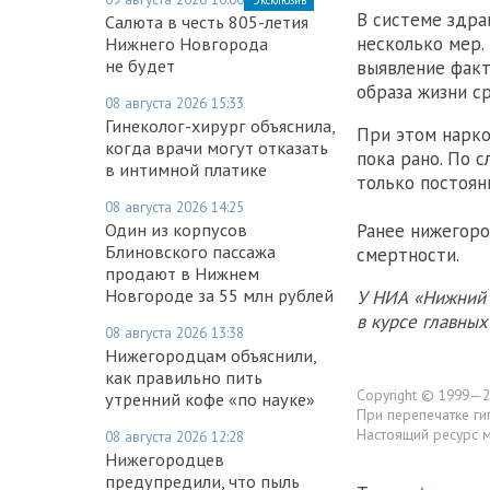
В системе здра
Салюта в честь 805-летия
несколько мер.
Нижнего Новгорода
не будет
выявление факт
образа жизни с
08 августа 2026 15:33
Гинеколог-хирург объяснила,
При этом нарко
когда врачи могут отказать
пока рано. По 
в интимной платике
только постоян
08 августа 2026 14:25
Один из корпусов
Ранее нижегор
Блиновского пассажа
смертности.
продают в Нижнем
Новгороде за 55 млн рублей
У НИА «Нижний 
в курсе главны
08 августа 2026 13:38
Нижегородцам объяснили,
как правильно пить
Copyright © 1999—2
утренний кофе «по науке»
При перепечатке ги
Настоящий ресурс 
08 августа 2026 12:28
Нижегородцев
предупредили, что пыль