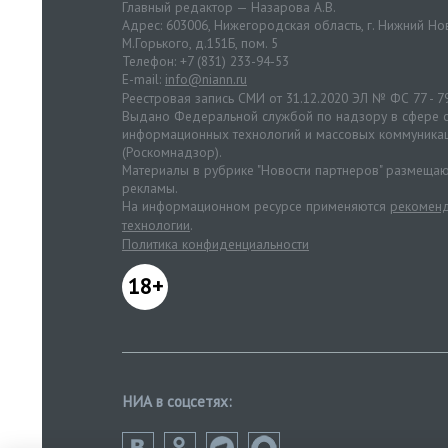
Главный редактор — Назарова А.В.
Адрес: 603006, Нижегородская область, г. Нижний Нов
М.Горького, д.151Б, пом. 5
Телефон: +7 (831) 233-94-53
E-mail:
info@niann.ru
Реестровая запись СМИ от 31.12.2020 ЭЛ № ФС 77 - 7
Выдано Федеральной службой по надзору в сфере с
информационных технологий и массовых коммуника
(Роскомнадзор).
Материалы в рубрике "Новости партнеров" размещаю
рекламы.
На информационном ресурсе применяются
рекоменд
технологии
.
Политика конфиденциальности
18+
НИА в соцсетях: