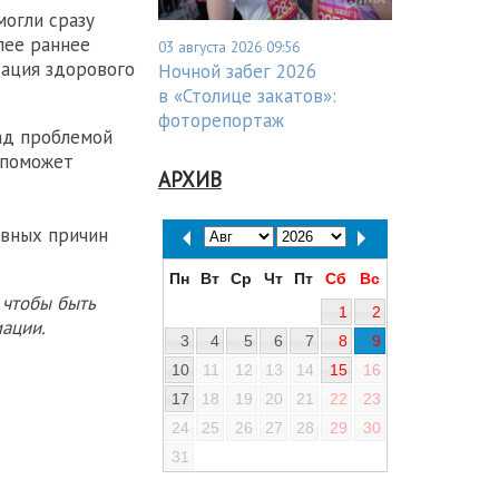
могли сразу
лее раннее
03 августа 2026 09:56
зация здорового
Ночной забег 2026
в «Столице закатов»:
фоторепортаж
ад проблемой
 поможет
АРХИВ
овных причин
Пн
Вт
Ср
Чт
Пт
Сб
Вс
 чтобы быть
1
2
ации.
3
4
5
6
7
8
9
10
11
12
13
14
15
16
17
18
19
20
21
22
23
24
25
26
27
28
29
30
31