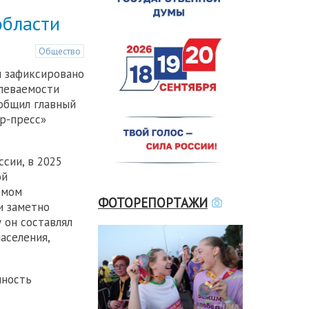
области
Общество
и зафиксировано
леваемости
ообщил главный
р-пресс»
сии, в 2025
ой
змом
ФОТОРЕПОРТАЖИ
и заметно
у он составлял
населения,
нность