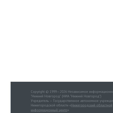
Copyright © 1999—2026 Независимое информационно
"Нижний Новгород" (НИА "Нижний Новгород")
Учредитель — Государственное автономное учрежд
Нижегородской области «
Нижегородский областной
информационный центр
»