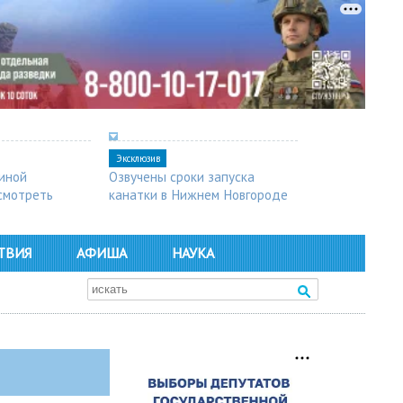
Эксклюзив
синой
Озвучены сроки запуска
осмотреть
канатки в Нижнем Новгороде
ТВИЯ
АФИША
НАУКА