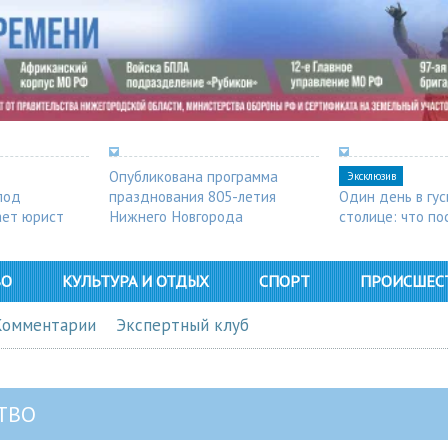
Опубликована программа
Эксклюзив
под
празднования 805-летия
Один день в гу
ает юрист
Нижнего Новгорода
столице: что п
в Арзамасе
ВО
КУЛЬТУРА И ОТДЫХ
СПОРТ
ПРОИСШЕС
Комментарии
Экспертный клуб
ТВО