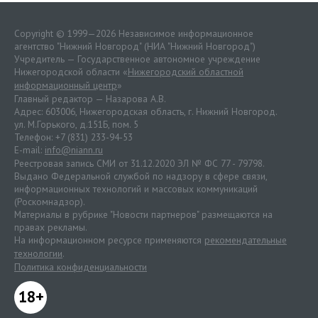
Copyright © 1999—2026 Независимое информационное
агентство "Нижний Новгород" (НИА "Нижний Новгород")
Учредитель — Государственное автономное учреждение
Нижегородской области «
Нижегородский областной
информационный центр
»
Главный редактор — Назарова А.В.
Адрес: 603006, Нижегородская область, г. Нижний Новгород.
ул. М.Горького, д.151Б, пом. 5
Телефон: +7 (831) 233-94-53
E-mail:
info@niann.ru
Реестровая запись СМИ от 31.12.2020 ЭЛ № ФС 77 - 79798.
Выдано Федеральной службой по надзору в сфере связи,
информационных технологий и массовых коммуникаций
(Роскомнадзор).
Материалы в рубрике "Новости партнеров" размещаются на
правах рекламы.
На информационном ресурсе применяются
рекомендательные
технологии
.
Политика конфиденциальности
18+