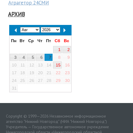
Аграгетор 24СМИ
АРХИВ
Пн
Вт
Ср
Чт
Пт
Сб
Вс
1
2
3
4
5
6
7
8
9
10
11
12
13
14
15
16
17
18
19
20
21
22
23
24
25
26
27
28
29
30
31
Copyright © 1999—2026 Независимое информационное
агентство "Нижний Новгород" (НИА "Нижний Новгород")
Учредитель — Государственное автономное учреждение
Нижегородской области «
Нижегородский областной