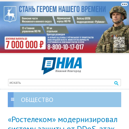
ОБЩЕСТВО
«Ростелеком» модернизировал
систему защиты от DDoS-атак