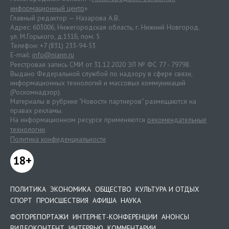
информационный центр
»
Главный редактор — Назарова А.В.
Адрес: 603006, Нижегородская область, г. Нижний Новгород.
ул. М.Горького, д.151Б, пом. 5
Телефон: +7 (831) 233-94-53
E-mail:
info@niann.ru
Реестровая запись СМИ от 31.12.2020 ЭЛ № ФС 77 - 79798.
Выдано Федеральной службой по надзору в сфере связи,
информационных технологий и массовых коммуникаций
(Роскомнадзор).
Материалы в рубрике "Новости партнеров" размещаются на
правах рекламы.
На информационном ресурсе применяются
рекомендательные
технологии
.
Политика конфиденциальности
18+
ПОЛИТИКА
ЭКОНОМИКА
ОБЩЕСТВО
КУЛЬТУРА И ОТДЫХ
СПОРТ
ПРОИСШЕСТВИЯ
АФИША
НАУКА
ФОТОРЕПОРТАЖИ
ИНТЕРНЕТ-КОНФЕРЕНЦИИ
АНОНСЫ
ВИДЕОКОНТЕНТ
ИНТЕРВЬЮ
КОММЕНТАРИИ