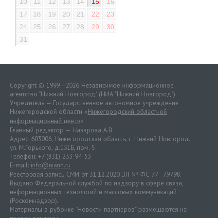
10
11
12
13
14
15
16
17
18
19
20
21
22
23
24
25
26
27
28
29
30
31
Copyright © 1999—2026 Независимое информационное
агентство "Нижний Новгород" (НИА "Нижний Новгород")
Учредитель — Государственное автономное учреждение
Нижегородской области «
Нижегородский областной
информационный центр
»
Главный редактор — Назарова А.В.
Адрес: 603006, Нижегородская область, г. Нижний Новгород.
ул. М.Горького, д.151Б, пом. 5
Телефон: +7 (831) 233-94-53
E-mail:
info@niann.ru
Реестровая запись СМИ от 31.12.2020 ЭЛ № ФС 77 - 79798.
Выдано Федеральной службой по надзору в сфере связи,
информационных технологий и массовых коммуникаций
(Роскомнадзор).
Материалы в рубрике "Новости партнеров" размещаются на