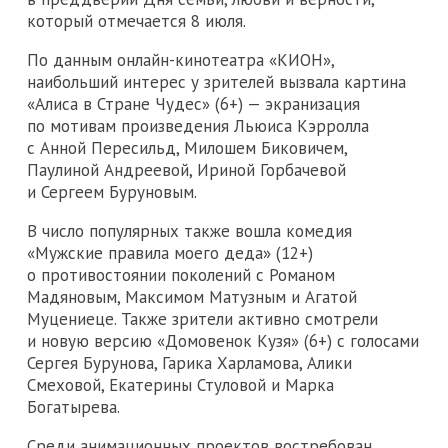
который отмечается 8 июля.
По данным онлайн-кинотеатра «КИОН»,
наибольший интерес у зрителей вызвала картина
«Алиса в Стране Чудес» (6+) — экранизация
по мотивам произведения Льюиса Кэрролла
с Анной Пересильд, Милошем Биковичем,
Паулиной Андреевой, Ириной Горбачевой
и Сергеем Буруновым.
В число популярных также вошла комедия
«Мужские правила моего деда» (12+)
о противостоянии поколений с Романом
Мадяновым, Максимом Матузным и Агатой
Муцениеце. Также зрители активно смотрели
и новую версию «Домовенок Кузя» (6+) с голосами
Сергея Бурунова, Гарика Харламова, Алики
Смеховой, Екатерины Стуловой и Марка
Богатырева.
Среди анимационных проектов востребован