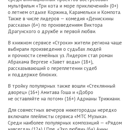
мультфильм «Три кота и море приключений» (0+)
о летнем отдыхе Коржика, Карамельки и Компота.
Также в числе лидеров — комедия «Денискины
рассказы» (6+) по произведениям Виктора
Драгунского о дружбе и первой любви.
В книжном сервисе «Строки» жители региона чаще
выбирали произведения о судьбах людей
и прочности семейных уз. Лидером стал роман
Абрахама Вергезе «Завет воды» (18+),
рассказывающий о переплетении судеб
и поддержке близких.
В тройку популярных также вошли «Стеклянный
дворец» (16+) Амитава Гоша и «Добро
не оставляйте на потом» (16+) Адрианы Трижиани.
Для совместных вечеров нижегородцы нередко
включали плейлисты сервиса «МТС Музыка».
Среди наиболее популярных композиций — «Рядом
навсегда» (12+) L’One, «Эхо любви» (6+) Анны