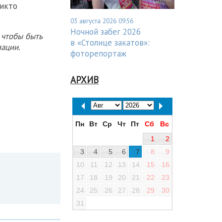
никто
03 августа 2026 09:56
Ночной забег 2026
 чтобы быть
в «Столице закатов»:
ации.
фоторепортаж
АРХИВ
Пн
Вт
Ср
Чт
Пт
Сб
Вс
1
2
3
4
5
6
7
8
9
10
11
12
13
14
15
16
17
18
19
20
21
22
23
24
25
26
27
28
29
30
31