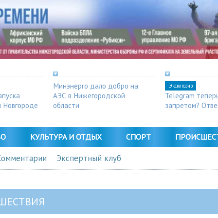
Минэнерго дало добро на
Эксклюзив
апуска
АЭС в Нижегородской
Telegram тепер
м Новгороде
области
запретом? Отве
ВО
КУЛЬТУРА И ОТДЫХ
СПОРТ
ПРОИСШЕС
Комментарии
Экспертный клуб
ШЕСТВИЯ