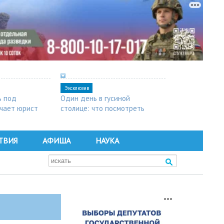
Эксклюзив
ь под
Один день в гусиной
чает юрист
столице: что посмотреть
в Арзамасе
ТВИЯ
АФИША
НАУКА