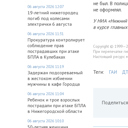
не был. В поли
06 августа 2026 12:07
не оформлял.
19-летний нижегородец
погиб под колесами
У НИА «Нижний 
электрички 6 августа
в курсе главны
06 августа 2026 11:31
Прокуратура контролирует
соблюдение прав
Copyright © 1999—2
пострадавших при атаке
При перепечатке ги
БПЛА в Кулебаках
Настоящий ресурс 
06 августа 2026 11:19
Теги:
ГАИ
Д
Задержан подозреваемый
в жестоком избиении
мужчины в кафе Городца
06 августа 2026 11:04
Ребенок и трое взрослых
Поделиться
пострадали при атаке БПЛА
в Нижегородской области
06 августа 2026 10:10
50-летняя женщина