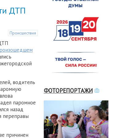
сти ДТП
Происшествия
ДТП
роизошедшем
ились
ижегородской
елей, водитель
 паромную
ФОТОРЕПОРТАЖИ
влова
задел паромное
ился назад
ля переправы
ве причинен