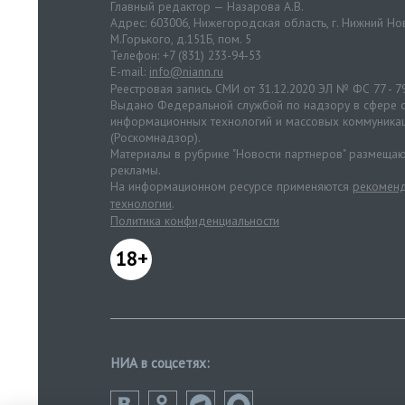
Главный редактор — Назарова А.В.
Адрес: 603006, Нижегородская область, г. Нижний Нов
М.Горького, д.151Б, пом. 5
Телефон: +7 (831) 233-94-53
E-mail:
info@niann.ru
Реестровая запись СМИ от 31.12.2020 ЭЛ № ФС 77 - 7
Выдано Федеральной службой по надзору в сфере с
информационных технологий и массовых коммуника
(Роскомнадзор).
Материалы в рубрике "Новости партнеров" размещаю
рекламы.
На информационном ресурсе применяются
рекоменд
технологии
.
Политика конфиденциальности
18+
НИА в соцсетях: