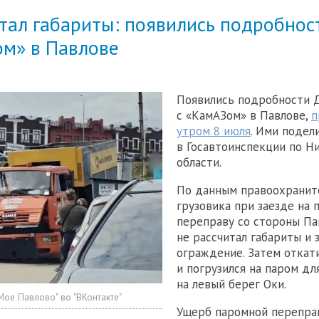
итал габариты: появились подробно
ом» в Павлове
Появились подробности 
с «КамАЗом» в Павлове,
п
утром 8 июля
. Ими подел
в Госавтоинспекции по Н
области.
По данным правоохранит
грузовика при заезде на
переправу со стороны Па
не рассчитал габариты и 
ограждение. Затем откат
и погрузился на паром д
на левый берег Оки.
Мое Павлово" во "ВКонтакте"
Ущерб паромной перепра