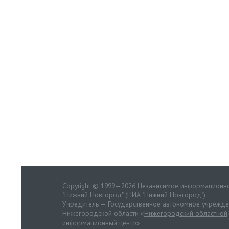
Copyright © 1999—2026 Независимое информационно
"Нижний Новгород" (НИА "Нижний Новгород")
Учредитель — Государственное автономное учрежд
Нижегородской области «
Нижегородский областной
информационный центр
»