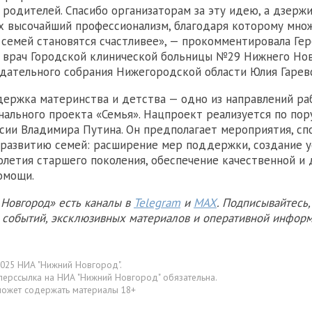
 родителей. Спасибо организаторам за эту идею, а дзерж
х высочайший профессионализм, благодаря которому мно
семей становятся счастливее», — прокомментировала Гер
й врач Городской клинической больницы №29 Нижнего Но
дательного собрания Нижегородской области Юлия Гаревс
ержка материнства и детства — одно из направлений ра
нального проекта «Семья». Нацпроект реализуется по по
сии Владимира Путина. Он предполагает мероприятия, с
развитию семей: расширение мер поддержки, создание у
олетия старшего поколения, обеспечение качественной и
омощи.
Новгород» есть каналы в
Telegram
и
MAX
. Подписывайтесь,
х событий, эксклюзивных материалов и оперативной информ
025 НИА "Нижний Новгород".
перссылка на НИА "Нижний Новгород" обязательна.
может содержать материалы 18+