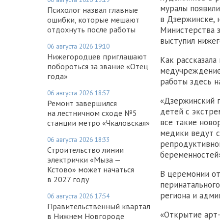
муралы появили
Психолог назвал главные
в Дзержинске, 
ошибки, которые мешают
отдохнуть после работы
Министерства 
выступил ниже
06 августа 2026 19:10
Нижегородцев приглашают
Как рассказала
побороться за звание «Отец
медучреждение 
года»
работы здесь н
06 августа 2026 18:57
«Дзержинский п
Ремонт завершился
детей с экстре
на лестничном сходе №5
все такие ново
станции метро «Чкаловская»
медики ведут с
06 августа 2026 18:33
репродуктивног
Строительство линии
беременностей»
электрички «Мыза —
Кстово» может начаться
В церемонии от
в 2027 году
перинатального
региона и адми
06 августа 2026 17:54
Правительственный квартал
«Открытие арт-
в Нижнем Новгороде