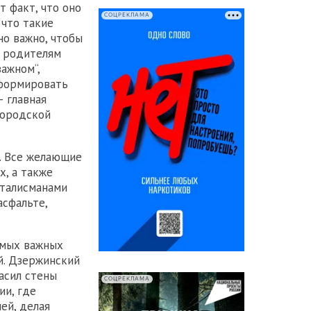
т факт, что оно
СОЦРЕКЛАМА
 что такие
о важно, чтобы
к родителям
важном“,
 формировать
 главная
городской
. Все желающие
, а также
 талисманами
асфальте,
амых важных
й. Дзержинский
расил стены
СОЦРЕКЛАМА
ии, где
ей, делая