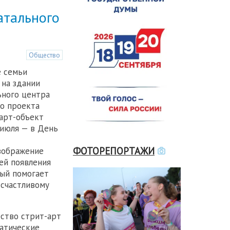
атального
Общество
е семьи
 на здании
ьного центра
о проекта
 арт-объект
июля — в День
ФОТОРЕПОРТАЖИ
зображение
ей появления
рый помогает
 счастливому
ство стрит-арт
матические