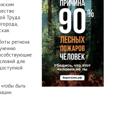
инским
жество
ой Труда
вгорода,
кая.
боты региона
ручению
пособствующие
словий для
 доступной
 чтобы быть
ации.