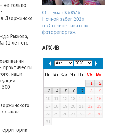
— не только
е
03 августа 2026 09:56
 в Дзержинске
Ночной забег 2026
в «Столице закатов»:
фоторепортаж
ежда Рыжова,
а 11 лет его
АРХИВ
ыхаживании
 и практически
ого, наши
Пн
Вт
Ср
Чт
Пт
Сб
Вс
туации
1
2
 500
3
4
5
6
7
8
9
10
11
12
13
14
15
16
Дзержинского
17
18
19
20
21
22
23
 органов
24
25
26
27
28
29
30
31
 территории