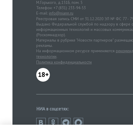
М.Горького, д.151Б, пом. 5
Телефон: +7 (831) 233-94-53
E-mail:
info@niann.ru
Реестровая запись СМИ от 31.12.2020 ЭЛ № ФС 77 - 7
Выдано Федеральной службой по надзору в сфере с
информационных технологий и массовых коммуника
(Роскомнадзор).
Материалы в рубрике "Новости партнеров" размещаю
рекламы.
На информационном ресурсе применяются
рекоменд
технологии
.
Политика конфиденциальности
18+
НИА в соцсетях: