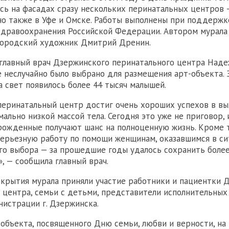
сь на фасадах сразу нескольких перинатальных центров 
но также в Уфе и Омске. Работы выполнены при поддержк
здравоохранения Российской Федерации. Автором мурала
городский художник Дмитрий Дренин.
 главный врач Дзержинского перинатального центра Над
неслучайно было выбрано для размещения арт-объекта. З
а свет появилось более 44 тысяч малышей.
еринатальный центр достиг очень хороших успехов в в
мально низкой массой тела. Сегодня это уже не приговор,
рожденные получают шанс на полноценную жизнь. Кроме т
ерьезную работу по помощи женщинам, оказавшимся в си
о выбора — за прошедшие годы удалось сохранить более
, — сообщила главный врач.
крытия мурала приняли участие работники и пациентки 
 центра, семьи с детьми, представители исполнительных
нистрации г. Дзержинска.
объекта, посвященного Дню семьи, любви и верности, на