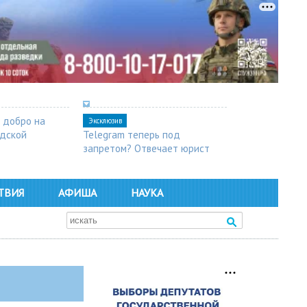
 добро на
Эксклюзив
одской
Telegram теперь под
запретом? Отвечает юрист
ТВИЯ
АФИША
НАУКА