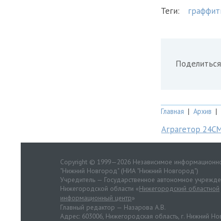
Теги:
граффит
Поделиться
Главная
|
Архив
|
Аграгетор 24С
Copyright © 1999—2026 Независимое информационно
"Нижний Новгород" (НИА "Нижний Новгород")
Учредитель — Государственное автономное учрежд
Нижегородской области «
Нижегородский областной
информационный центр
»
Главный редактор — Назарова А.В.
Адрес: 603006, Нижегородская область, г. Нижний Нов