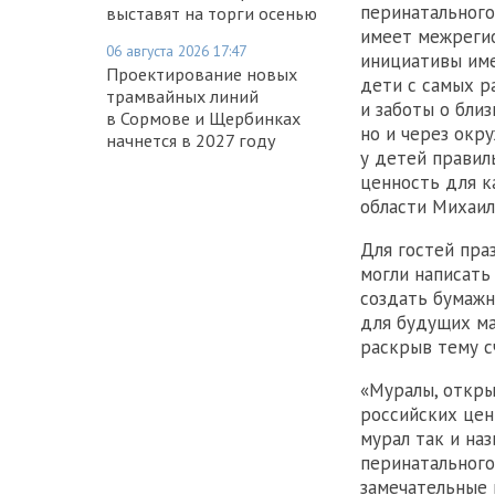
перинатального
выставят на торги осенью
имеет межрегио
06 августа 2026 17:47
инициативы име
Проектирование новых
дети с самых р
трамвайных линий
и заботы о близ
в Сормове и Щербинках
но и через окр
начнется в 2027 году
у детей правил
ценность для к
области Михаил
Для гостей пра
могли написать
создать бумажн
для будущих ма
раскрыв тему с
«Муралы, откры
российских цен
мурал так и наз
перинатального
замечательные 