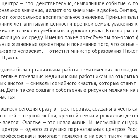
 центра — это, действительно, символичное событие. А то
нальное значение, делает его значимым вдвойне. Считаю,
ют колоссальное воспитательное значение. Принципиальн
анних лет впитывали ценности крепкой семьи, уважения 
ких не только из учебников и уроков цикла „Разговоры о 
ужающую их среду. Именно такие арт-объекты помогают
ьные жизненные ориентиры и понимание того, что семья —
аждого человека», — отметил министр образования Ниже
 Пучков.
здника была организована работа тематических площадок
 тёплые пожелания медицинским работникам на открытках
ых аистов — символы семейного счастья, которые станут
м. Дети также создали собственные рисунки мелками на 
частья.
вшиеся сегодня сразу в трех городах, созданы в честь с
ностей — верной любви, крепкой семьи и рождения дете
ывается: „Счастье — это новая жизнь“. И неслучайно он ук
 центра — одного из лучших перинатальных центров Росс
профессионалы помогают появлению на свет тысяч малыш