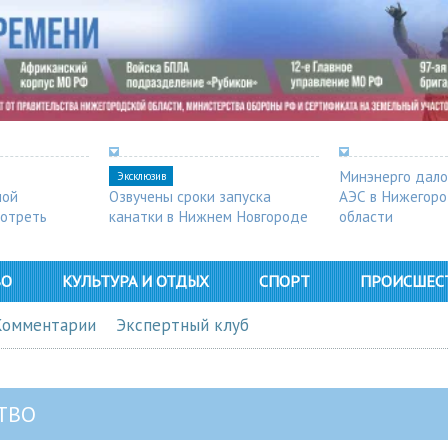
Минэнерго дало
Эксклюзив
ной
Озвучены сроки запуска
АЭС в Нижегор
мотреть
канатки в Нижнем Новгороде
области
ВО
КУЛЬТУРА И ОТДЫХ
СПОРТ
ПРОИСШЕС
Комментарии
Экспертный клуб
ТВО