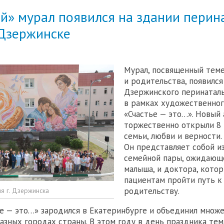
й» мурал появился на здании перин
 Дзержинске
Мурал, посвященный тем
и родительства, появился
Дзержинского перинатал
в рамках художественног
«Счастье — это…». Новый
торжественно открыли 8 
семьи, любви и верности.
Он представляет собой и
семейной пары, ожидающ
малыша, и доктора, кото
пациентам пройти путь к
родительству.
я г. Дзержинска
е — это…» зародился в Екатеринбурге и объединил множе
азных городах страны. В этом году в день праздника те