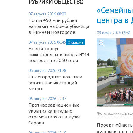
РУБРИКИ ОБЩЕСТВО
«Семейны
07 августа 2026 08:00
центра в
Почти 450 млн рублей
направят на бомбоубежища
в Нижнем Новгороде
09 июля 2026 09:31
07 августа 2026 06:45
Эксклюзив
Новый корпус
нижегородской школы №44
построят до 2030 года
06 августа 2026 21:28
Нижегородцам показали
эскизы новых станций
метро
06 августа 2026 19:37
Противорадиационные
укрытия капитально
Фото:
администраци
отремонтируют в музее
Сарова
Проект «Счасть
художников в р
06 августа 2026 19:19