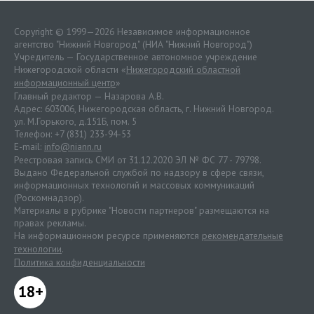
Copyright © 1999—2026 Независимое информационное
агентство "Нижний Новгород" (НИА "Нижний Новгород")
Учредитель — Государственное автономное учреждение
Нижегородской области «
Нижегородский областной
информационный центр
»
Главный редактор — Назарова А.В.
Адрес: 603006, Нижегородская область, г. Нижний Новгород.
ул. М.Горького, д.151Б, пом. 5
Телефон: +7 (831) 233-94-53
E-mail:
info@niann.ru
Реестровая запись СМИ от 31.12.2020 ЭЛ № ФС 77 - 79798.
Выдано Федеральной службой по надзору в сфере связи,
информационных технологий и массовых коммуникаций
(Роскомнадзор).
Материалы в рубрике "Новости партнеров" размещаются на
правах рекламы.
На информационном ресурсе применяются
рекомендательные
технологии
.
Политика конфиденциальности
18+