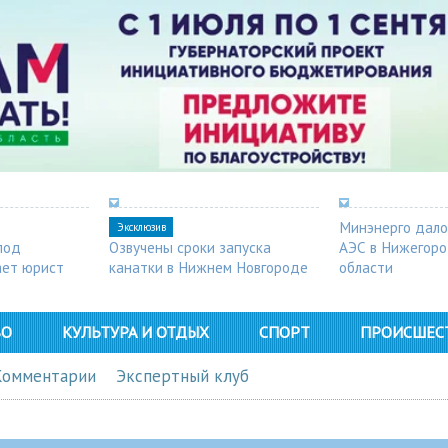
Минэнерго дало
Эксклюзив
под
Озвучены сроки запуска
АЭС в Нижегор
ает юрист
канатки в Нижнем Новгороде
области
ВО
КУЛЬТУРА И ОТДЫХ
СПОРТ
ПРОИСШЕС
Комментарии
Экспертный клуб