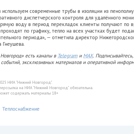
 используем современные трубы в изоляции из пенополи
ративного диспетчерского контроля для удалённого мон
Горячую воду в период перекладок клиенты получают по
 проходят по графику, тепло на всех участках будет пода
ительного периода», — отметила директор Нижегородско
 Гнеушева.
Новгород» есть каналы в
Telegram
и
MAX
. Подписывайтесь,
х событий, эксклюзивных материалов и оперативной информ
025 НИА "Нижний Новгород".
перссылка на НИА "Нижний Новгород" обязательна.
может содержать материалы 18+
Теплоснабжение