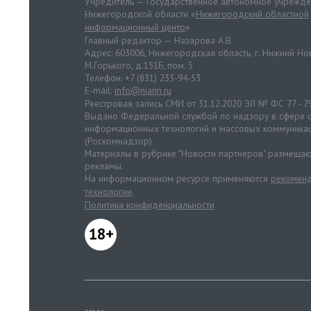
Учредитель — Государственное автономное учрежд
Нижегородской области «
Нижегородский областной
информационный центр
»
Главный редактор — Назарова А.В.
Адрес: 603006, Нижегородская область, г. Нижний Нов
М.Горького, д.151Б, пом. 5
Телефон: +7 (831) 233-94-53
E-mail:
info@niann.ru
Реестровая запись СМИ от 31.12.2020 ЭЛ № ФС 77 - 7
Выдано Федеральной службой по надзору в сфере с
информационных технологий и массовых коммуника
(Роскомнадзор).
Материалы в рубрике "Новости партнеров" размещаю
рекламы.
На информационном ресурсе применяются
рекоменд
технологии
.
Политика конфиденциальности
18+