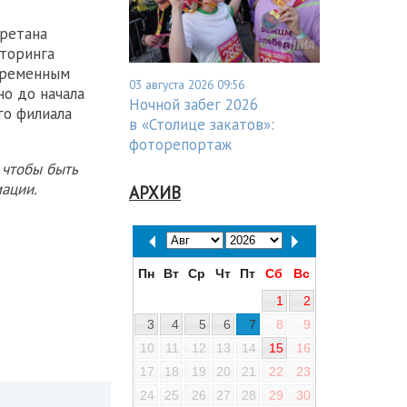
уретана
иторинга
 временным
03 августа 2026 09:56
но до начала
Ночной забег 2026
го филиала
в «Столице закатов»:
фоторепортаж
 чтобы быть
ации.
АРХИВ
Пн
Вт
Ср
Чт
Пт
Сб
Вс
1
2
3
4
5
6
7
8
9
10
11
12
13
14
15
16
17
18
19
20
21
22
23
24
25
26
27
28
29
30