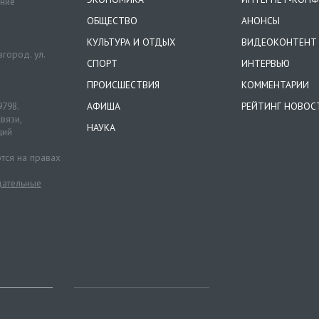
ение
ОБЩЕСТВО
АНОНСЫ
КУЛЬТУРА И ОТДЫХ
ВИДЕОКОНТЕНТ
город. ул.
СПОРТ
ИНТЕРВЬЮ
ПРОИСШЕСТВИЯ
КОММЕНТАРИИ
9798.
АФИША
РЕЙТИНГ НОВОС
вязи,
НАУКА
ций
тся на правах
ательные