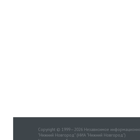
Copyright © 1999—2026 Независимое информационно
"Нижний Новгород" (НИА "Нижний Новгород")