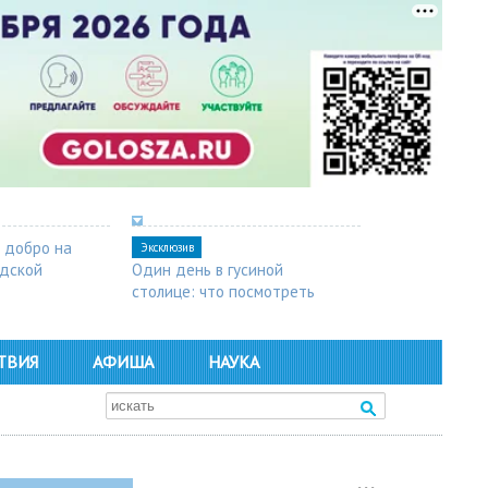
 добро на
Эксклюзив
одской
Один день в гусиной
столице: что посмотреть
в Арзамасе
ТВИЯ
АФИША
НАУКА