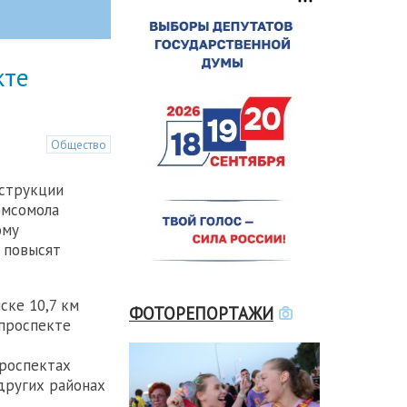
кте
Общество
нструкции
омсомола
ому
 повысят
ске 10,7 км
ФОТОРЕПОРТАЖИ
 проспекте
проспектах
других районах