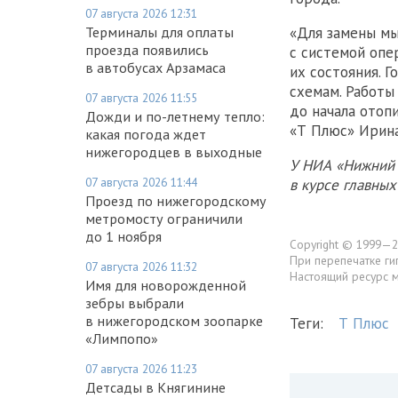
07 августа 2026 12:31
«Для замены мы
Терминалы для оплаты
проезда появились
с системой опе
в автобусах Арзамаса
их состояния. 
схемам. Работы
07 августа 2026 11:55
до начала отоп
Дожди и по-летнему тепло:
«Т Плюс» Ирина
какая погода ждет
нижегородцев в выходные
У НИА «Нижний 
07 августа 2026 11:44
в курсе главны
Проезд по нижегородскому
метромосту ограничили
до 1 ноября
Copyright © 1999—2
При перепечатке ги
07 августа 2026 11:32
Настоящий ресурс 
Имя для новорожденной
зебры выбрали
в нижегородском зоопарке
Теги:
Т Плюс
«Лимпопо»
07 августа 2026 11:23
Детсады в Княгинине