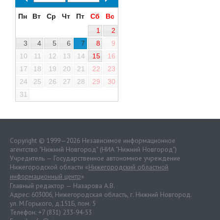
Пн
Вт
Ср
Чт
Пт
Сб
Вс
1
2
3
4
5
6
7
8
9
10
11
12
13
14
15
16
17
18
19
20
21
22
23
24
25
26
27
28
29
30
31
Copyright © 1999—2026 Независимое информационное
агентство "Нижний Новгород" (НИА "Нижний Новгород")
Учредитель — Государственное автономное учреждение
Нижегородской области «
Нижегородский областной
информационный центр
»
Главный редактор — Назарова А.В.
Адрес: 603006, Нижегородская область, г. Нижний Новгород.
ул. М.Горького, д.151Б, пом. 5
Телефон: +7 (831) 233-94-53