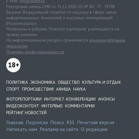
E-mail:
info@niann.ru
Реестровая запись СМИ от 31.12.2020 ЭЛ № ФС 77 - 79798.
Выдано Федеральной службой по надзору в сфере связи,
информационных технологий и массовых коммуникаций
(Роскомнадзор).
Материалы в рубрике "Новости партнеров" размещаются на
правах рекламы.
На информационном ресурсе применяются
рекомендательные
технологии
.
Политика конфиденциальности
18+
ПОЛИТИКА
ЭКОНОМИКА
ОБЩЕСТВО
КУЛЬТУРА И ОТДЫХ
СПОРТ
ПРОИСШЕСТВИЯ
АФИША
НАУКА
ФОТОРЕПОРТАЖИ
ИНТЕРНЕТ-КОНФЕРЕНЦИИ
АНОНСЫ
ВИДЕОКОНТЕНТ
ИНТЕРВЬЮ
КОММЕНТАРИИ
РЕЙТИНГ НОВОСТЕЙ
Главная
Подписка
Поиск
RSS
Печатная версия
Написать нам
Реклама на сайте
О редакции