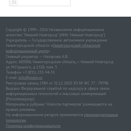
31
Copyright © 1999—2026 Независимое информационное
агентство "Нижний Новгород" (НИА "Нижний Новгород")
Учредитель — Государственное автономное учреждение
Нижегородской области «
Нижегородский областной
информационный центр
»
Главный редактор — Назарова А.В.
Адрес: 603006, Нижегородская область, г. Нижний Новгород.
ул. М.Горького, д.151Б, пом. 5
Телефон: +7 (831) 233-94-53
E-mail:
info@niann.ru
Реестровая запись СМИ от 31.12.2020 ЭЛ № ФС 77 - 79798.
Выдано Федеральной службой по надзору в сфере связи,
информационных технологий и массовых коммуникаций
(Роскомнадзор).
Материалы в рубрике "Новости партнеров" размещаются на
правах рекламы.
На информационном ресурсе применяются
рекомендательные
технологии
.
Политика конфиденциальности