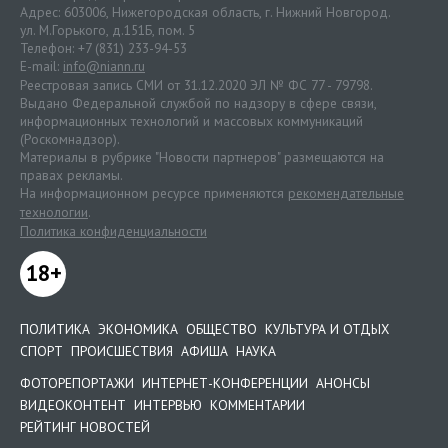
Адрес: 603006, Нижегородская область, г. Нижний Новгород.
ул. М.Горького, д.151Б, пом. 5
Телефон: +7 (831) 233-94-53
E-mail:
info@niann.ru
Реестровая запись СМИ от 31.12.2020 ЭЛ № ФС 77 - 79798.
Выдано Федеральной службой по надзору в сфере связи,
информационных технологий и массовых коммуникаций
(Роскомнадзор).
Материалы в рубрике "Новости партнеров" размещаются на
правах рекламы.
На информационном ресурсе применяются
рекомендательные
технологии
.
Политика конфиденциальности
18+
ПОЛИТИКА
ЭКОНОМИКА
ОБЩЕСТВО
КУЛЬТУРА И ОТДЫХ
СПОРТ
ПРОИСШЕСТВИЯ
АФИША
НАУКА
ФОТОРЕПОРТАЖИ
ИНТЕРНЕТ-КОНФЕРЕНЦИИ
АНОНСЫ
ВИДЕОКОНТЕНТ
ИНТЕРВЬЮ
КОММЕНТАРИИ
РЕЙТИНГ НОВОСТЕЙ