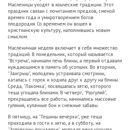
Масленицы уходят в языческие традиции. Этот
праздник связан с почитанием предков, сменой
времен года и умиротворением богов
плодородия. Со временем он вошел в
христианскую культуру, наполнившись новым
смыслом.
Масленичная неделя включает в себя множество
традиций. В понедельник, который называется
"Встреча", начинали печь блины, а первый отдавали
нуждающимся в память об усопших. Во вторник,
"Заигрыш", молодежь устраивала смотрины,
каталась с горок и ходила друг к другу на блины.
Среда, "Лакомка", посвящалась зятю, которого
теща угощала блинами. В четверг, "Разгуляй",
прекращались все работы, начинались массовые
гуляния, кулачные бои и снежные забавы.
В пятницу, на "Тещины вечерки", уже теща
приходила в гости к зятю, а в субботу, на
"Золовкины посиделки", молодая жена угощала