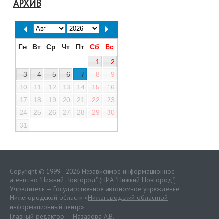
АРХИВ
Пн
Вт
Ср
Чт
Пт
Сб
Вс
1
2
3
4
5
6
7
8
9
10
11
12
13
14
15
16
17
18
19
20
21
22
23
24
25
26
27
28
29
30
31
Copyright © 1999—2026 Независимое информационное
агентство "Нижний Новгород" (НИА "Нижний Новгород")
Учредитель — Государственное автономное учреждение
Нижегородской области «
Нижегородский областной
информационный центр
»
Главный редактор — Назарова А.В.