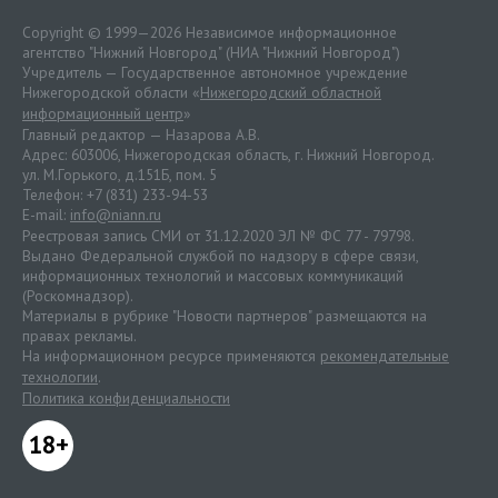
Copyright © 1999—2026 Независимое информационное
агентство "Нижний Новгород" (НИА "Нижний Новгород")
Учредитель — Государственное автономное учреждение
Нижегородской области «
Нижегородский областной
информационный центр
»
Главный редактор — Назарова А.В.
Адрес: 603006, Нижегородская область, г. Нижний Новгород.
ул. М.Горького, д.151Б, пом. 5
Телефон: +7 (831) 233-94-53
E-mail:
info@niann.ru
Реестровая запись СМИ от 31.12.2020 ЭЛ № ФС 77 - 79798.
Выдано Федеральной службой по надзору в сфере связи,
информационных технологий и массовых коммуникаций
(Роскомнадзор).
Материалы в рубрике "Новости партнеров" размещаются на
правах рекламы.
На информационном ресурсе применяются
рекомендательные
технологии
.
Политика конфиденциальности
18+