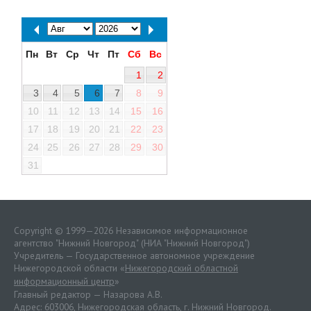
Пн
Вт
Ср
Чт
Пт
Сб
Вс
1
2
3
4
5
6
7
8
9
10
11
12
13
14
15
16
17
18
19
20
21
22
23
24
25
26
27
28
29
30
31
Copyright © 1999—2026 Независимое информационное
агентство "Нижний Новгород" (НИА "Нижний Новгород")
Учредитель — Государственное автономное учреждение
Нижегородской области «
Нижегородский областной
информационный центр
»
Главный редактор — Назарова А.В.
Адрес: 603006, Нижегородская область, г. Нижний Новгород.