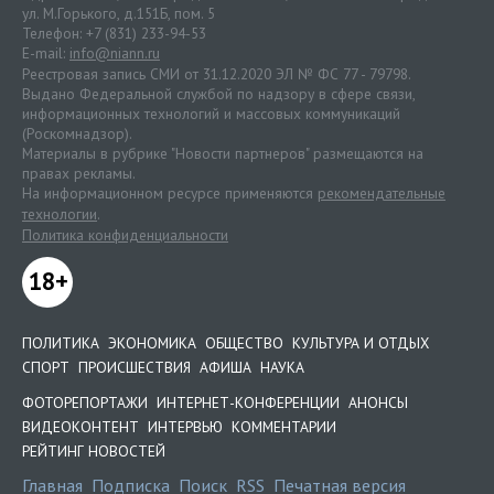
ул. М.Горького, д.151Б, пом. 5
Телефон: +7 (831) 233-94-53
E-mail:
info@niann.ru
Реестровая запись СМИ от 31.12.2020 ЭЛ № ФС 77 - 79798.
Выдано Федеральной службой по надзору в сфере связи,
информационных технологий и массовых коммуникаций
(Роскомнадзор).
Материалы в рубрике "Новости партнеров" размещаются на
правах рекламы.
На информационном ресурсе применяются
рекомендательные
технологии
.
Политика конфиденциальности
18+
ПОЛИТИКА
ЭКОНОМИКА
ОБЩЕСТВО
КУЛЬТУРА И ОТДЫХ
СПОРТ
ПРОИСШЕСТВИЯ
АФИША
НАУКА
ФОТОРЕПОРТАЖИ
ИНТЕРНЕТ-КОНФЕРЕНЦИИ
АНОНСЫ
ВИДЕОКОНТЕНТ
ИНТЕРВЬЮ
КОММЕНТАРИИ
РЕЙТИНГ НОВОСТЕЙ
Главная
Подписка
Поиск
RSS
Печатная версия