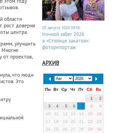
 В этом году
отзывов.
й области
т рост доверия
03 августа 2026 09:56
боты центра.
Ночной забег 2026
в «Столице закатов»:
рамм, улучшить
фоторепортаж
. Многие
у от проектов,
АРХИВ
ула, что люди
истов. Это
Пн
Вт
Ср
Чт
Пт
Сб
Вс
1
2
ентру
3
4
5
6
7
8
9
10
11
12
13
14
15
16
фициальной
17
18
19
20
21
22
23
24
25
26
27
28
29
30