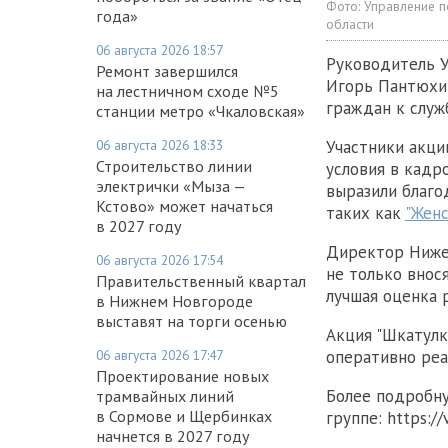
Фото:
Управление п
года»
области
06 августа 2026 18:57
Руководитель У
Ремонт завершился
Игорь Пантюхин
на лестничном сходе №5
граждан к служ
станции метро «Чкаловская»
Участники акци
06 августа 2026 18:33
Строительство линии
условия в кадр
электрички «Мыза —
выразили благо
Кстово» может начаться
таких как
"Женс
в 2027 году
Директор Ниже
06 августа 2026 17:54
не только внос
Правительственный квартал
лучшая оценка 
в Нижнем Новгороде
выставят на торги осенью
Акция "Шкатулк
оперативно реа
06 августа 2026 17:47
Проектирование новых
Более подробн
трамвайных линий
в Сормове и Щербинках
группе: https://
начнется в 2027 году