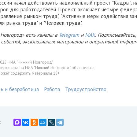
России начал действовать национальный проект "Кадры", 
дров для работодателей. Проект включает четыре федер
правление рынком труда", "Активные меры содействия зан
ля рынка труда" и "Человек труда".
Новгород» есть каналы в
Telegram
и
MAX
. Подписывайтесь,
х событий, эксклюзивных материалов и оперативной информ
025 НИА "Нижний Новгород".
перссылка на НИА "Нижний Новгород" обязательна.
может содержать материалы 18+
ть и безработица
Работа
Трудоустройство
: