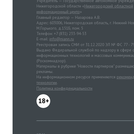
Учредитель — Государственное автономное учрежд
Нижегородской области «
Нижегородский областной
информационный центр
»
Главный редактор — Назарова А.В.
Адрес: 603006, Нижегородская область, г. Нижний Нов
М.Горького, д.151Б, пом. 5
Телефон: +7 (831) 233-94-53
E-mail:
info@niann.ru
Реестровая запись СМИ от 31.12.2020 ЭЛ № ФС 77 - 7
Выдано Федеральной службой по надзору в сфере с
информационных технологий и массовых коммуника
(Роскомнадзор).
Материалы в рубрике "Новости партнеров" размещаю
рекламы.
На информационном ресурсе применяются
рекоменд
технологии
.
Политика конфиденциальности
18+