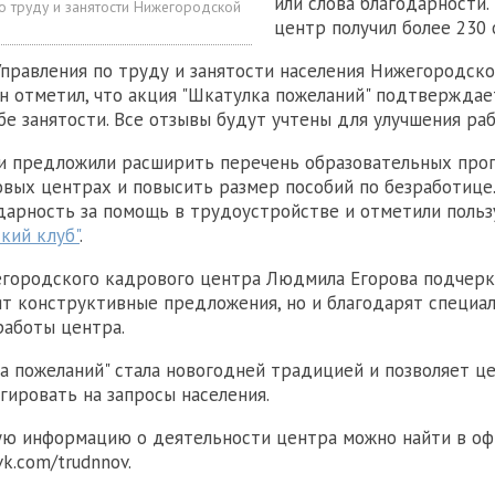
или слова благодарности.
о труду и занятости Нижегородской
центр получил более 230 
правления по труду и занятости населения Нижегородско
 отметил, что акция "Шкатулка пожеланий" подтверждае
бе занятости. Все отзывы будут учтены для улучшения ра
и предложили расширить перечень образовательных прог
овых центрах и повысить размер пособий по безработице
дарность за помощь в трудоустройстве и отметили польз
кий клуб"
.
городского кадрового центра Людмила Егорова подчеркн
ят конструктивные предложения, но и благодарят специал
работы центра.
а пожеланий" стала новогодней традицией и позволяет ц
гировать на запросы населения.
ую информацию о деятельности центра можно найти в о
vk.com/trudnnov.