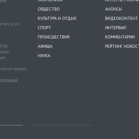
ение
ОБЩЕСТВО
АНОНСЫ
КУЛЬТУРА И ОТДЫХ
ВИДЕОКОНТЕНТ
город. ул.
СПОРТ
ИНТЕРВЬЮ
ПРОИСШЕСТВИЯ
КОММЕНТАРИИ
9798.
АФИША
РЕЙТИНГ НОВОС
вязи,
НАУКА
ций
тся на правах
ательные