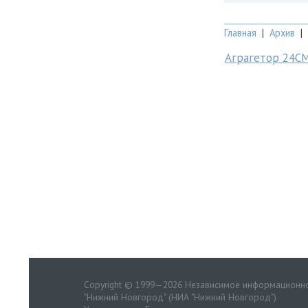
Главная
|
Архив
|
Аграгетор 24С
Copyright © 1999—2026 Независимое информационно
"Нижний Новгород" (НИА "Нижний Новгород")