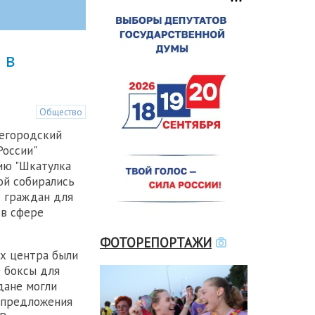
 в
Общество
жегородский
России"
ию "Шкатулка
ой собирались
 граждан для
 в сфере
ФОТОРЕПОРТАЖИ
ах центра были
 боксы для
дане могли
, предложения