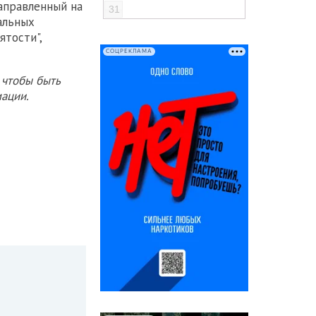
направленный на
31
альных
ятости",
СОЦРЕКЛАМА
 чтобы быть
ации.