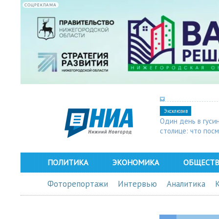
СОЦРЕКЛАМА
Эксклюзив
Один день в гуси
столице: что пос
в Арзамасе
ПОЛИТИКА
ЭКОНОМИКА
ОБЩЕСТ
Фоторепортажи
Интервью
Аналитика