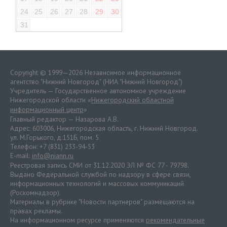
24
25
26
27
28
29
30
31
Copyright © 1999—2026 Независимое информационное
агентство "Нижний Новгород" (НИА "Нижний Новгород")
Учредитель — Государственное автономное учреждение
Нижегородской области «
Нижегородский областной
информационный центр
»
Главный редактор — Назарова А.В.
Адрес: 603006, Нижегородская область, г. Нижний Новгород.
ул. М.Горького, д.151Б, пом. 5
Телефон: +7 (831) 233-94-53
E-mail:
info@niann.ru
Реестровая запись СМИ от 31.12.2020 ЭЛ № ФС 77 - 79798.
Выдано Федеральной службой по надзору в сфере связи,
информационных технологий и массовых коммуникаций
(Роскомнадзор).
Материалы в рубрике "Новости партнеров" размещаются на
правах рекламы.
На информационном ресурсе применяются
рекомендательные