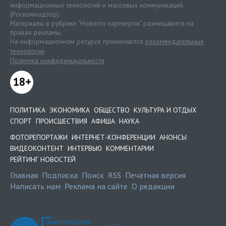
информационных технологий и массовых коммуникаций
(Роскомнадзор).
Материалы в рубрике "Новости партнеров" размещаются на
правах рекламы.
На информационном ресурсе применяются
рекомендательные
технологии
.
Политика конфиденциальности
18+
ПОЛИТИКА
ЭКОНОМИКА
ОБЩЕСТВО
КУЛЬТУРА И ОТДЫХ
СПОРТ
ПРОИСШЕСТВИЯ
АФИША
НАУКА
ФОТОРЕПОРТАЖИ
ИНТЕРНЕТ-КОНФЕРЕНЦИИ
АНОНСЫ
ВИДЕОКОНТЕНТ
ИНТЕРВЬЮ
КОММЕНТАРИИ
РЕЙТИНГ НОВОСТЕЙ
Главная
Подписка
Поиск
RSS
Печатная версия
Написать нам
Реклама на сайте
О редакции