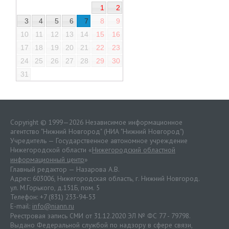
1
2
3
4
5
6
7
8
9
10
11
12
13
14
15
16
17
18
19
20
21
22
23
24
25
26
27
28
29
30
31
Copyright © 1999—2026 Независимое информационное
агентство "Нижний Новгород" (НИА "Нижний Новгород")
Учредитель — Государственное автономное учреждение
Нижегородской области «
Нижегородский областной
информационный центр
»
Главный редактор — Назарова А.В.
Адрес: 603006, Нижегородская область, г. Нижний Новгород.
ул. М.Горького, д.151Б, пом. 5
Телефон: +7 (831) 233-94-53
E-mail:
info@niann.ru
Реестровая запись СМИ от 31.12.2020 ЭЛ № ФС 77 - 79798.
Выдано Федеральной службой по надзору в сфере связи,