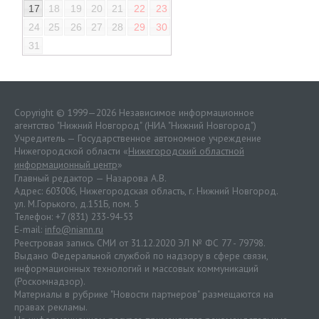
17
18
19
20
21
22
23
24
25
26
27
28
29
30
31
Copyright © 1999—2026 Независимое информационное
агентство "Нижний Новгород" (НИА "Нижний Новгород")
Учредитель — Государственное автономное учреждение
Нижегородской области «
Нижегородский областной
информационный центр
»
Главный редактор — Назарова А.В.
Адрес: 603006, Нижегородская область, г. Нижний Новгород.
ул. М.Горького, д.151Б, пом. 5
Телефон: +7 (831) 233-94-53
E-mail:
info@niann.ru
Реестровая запись СМИ от 31.12.2020 ЭЛ № ФС 77 - 79798.
Выдано Федеральной службой по надзору в сфере связи,
информационных технологий и массовых коммуникаций
(Роскомнадзор).
Материалы в рубрике "Новости партнеров" размещаются на
правах рекламы.