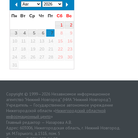
Пн
Вт
Ср
Чт
Пт
Сб
Вс
1
2
3
4
5
6
7
8
9
10
11
12
13
14
15
16
17
18
19
20
21
22
23
24
25
26
27
28
29
30
31
Copyright © 1999—2026 Независимое информационное
агентство "Нижний Новгород" (НИА "Нижний Новгород")
Учредитель — Государственное автономное учреждение
Нижегородской области «
Нижегородский областной
информационный центр
»
Главный редактор — Назарова А.В.
Адрес: 603006, Нижегородская область, г. Нижний Новгород.
ул. М.Горького, д.151Б, пом. 5