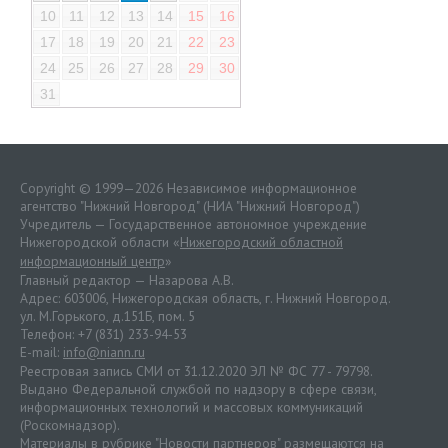
10
11
12
13
14
15
16
17
18
19
20
21
22
23
24
25
26
27
28
29
30
31
Copyright © 1999—2026 Независимое информационное
агентство "Нижний Новгород" (НИА "Нижний Новгород")
Учредитель — Государственное автономное учреждение
Нижегородской области «
Нижегородский областной
информационный центр
»
Главный редактор — Назарова А.В.
Адрес: 603006, Нижегородская область, г. Нижний Новгород.
ул. М.Горького, д.151Б, пом. 5
Телефон: +7 (831) 233-94-53
E-mail:
info@niann.ru
Реестровая запись СМИ от 31.12.2020 ЭЛ № ФС 77 - 79798.
Выдано Федеральной службой по надзору в сфере связи,
информационных технологий и массовых коммуникаций
(Роскомнадзор).
Материалы в рубрике "Новости партнеров" размещаются на