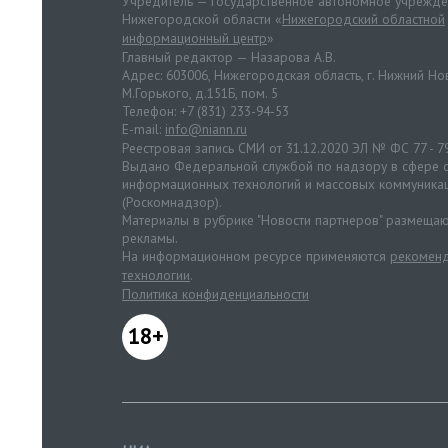
Учредитель — Государственное автономное учрежд
Нижегородской области «
Нижегородский областной
информационный центр
»
Главный редактор — Назарова А.В.
Адрес: 603006, Нижегородская область, г. Нижний Нов
М.Горького, д.151Б, пом. 5
Телефон: +7 (831) 233-94-53
E-mail:
info@niann.ru
Реестровая запись СМИ от 31.12.2020 ЭЛ № ФС 77 - 7
Выдано Федеральной службой по надзору в сфере с
информационных технологий и массовых коммуника
(Роскомнадзор).
Материалы в рубрике "Новости партнеров" размещаю
рекламы.
На информационном ресурсе применяются
рекоменд
технологии
.
Политика конфиденциальности
18+