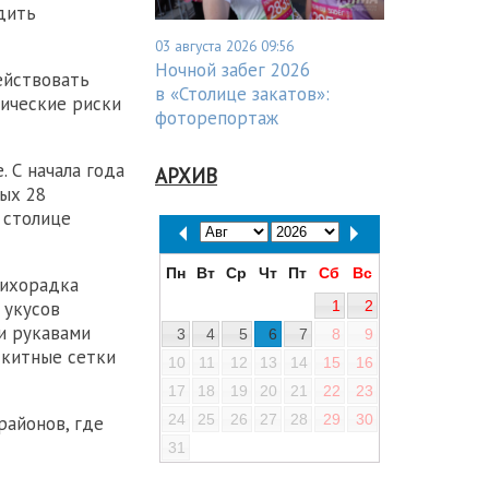
дить
03 августа 2026 09:56
Ночной забег 2026
ействовать
в «Столице закатов»:
гические риски
фоторепортаж
 С начала года
АРХИВ
рых 28
 столице
Пн
Вт
Ср
Чт
Пт
Сб
Вс
лихорадка
1
2
 укусов
и рукавами
3
4
5
6
7
8
9
скитные сетки
10
11
12
13
14
15
16
17
18
19
20
21
22
23
24
25
26
27
28
29
30
районов, где
31