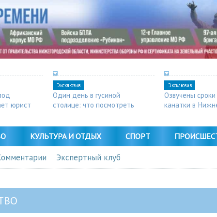
Эксклюзив
Эксклюзив
под
Один день в гусиной
Озвучены сроки
ает юрист
столице: что посмотреть
канатки в Нижн
в Арзамасе
ВО
КУЛЬТУРА И ОТДЫХ
СПОРТ
ПРОИСШЕС
Комментарии
Экспертный клуб
ТВО