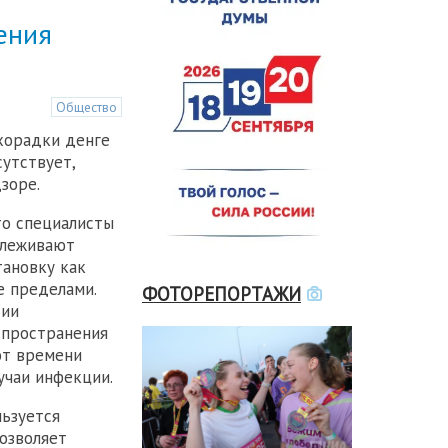
ения
Общество
хорадки денге
утствует,
зоре.
то специалисты
слеживают
ановку как
е пределами.
ФОТОРЕПОРТАЖИ
сии
спространения
от времени
учаи инфекции.
льзуется
озволяет