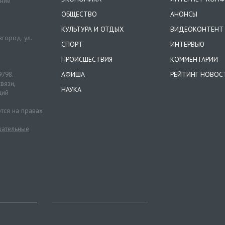
ение
ОБЩЕСТВО
АНОНСЫ
КУЛЬТУРА И ОТДЫХ
ВИДЕОКОНТЕНТ
город. ул.
СПОРТ
ИНТЕРВЬЮ
ПРОИСШЕСТВИЯ
КОММЕНТАРИИ
9798.
АФИША
РЕЙТИНГ НОВОС
вязи,
НАУКА
ций
тся на правах
ательные