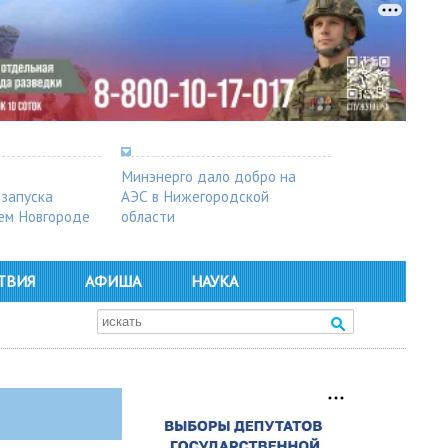
Минэнерго дало добро на
 запуска
АЭС в Нижегородской
ем Новгороде
области
ТВИЯ
АФИША
НАУКА