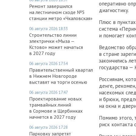
оперативно опр
Ремонт завершился
диагностику.
на лестничном сходе №5
станции метро «Чкаловская»
Плюс в пунктах
система «Перим
06 августа 2026 18:33
Строительство линии
и помогает кон
электрички «Мыза —
Кстово» может начаться
Ведомство обра
в 2027 году
в стране зарег
закончились ле
06 августа 2026 17:54
государства — 
Правительственный квартал
в Нижнем Новгороде
Россиянам, кот
выставят на торги осенью
денге, рекомен
насекомых след
06 августа 2026 17:47
Проектирование новых
и брюки, предп
трамвайных линий
на окна и двер
в Сормове и Щербинках
начнется в 2027 году
Помимо этого, 
риск контакта 
06 августа 2026 17:28
Парковку запретят