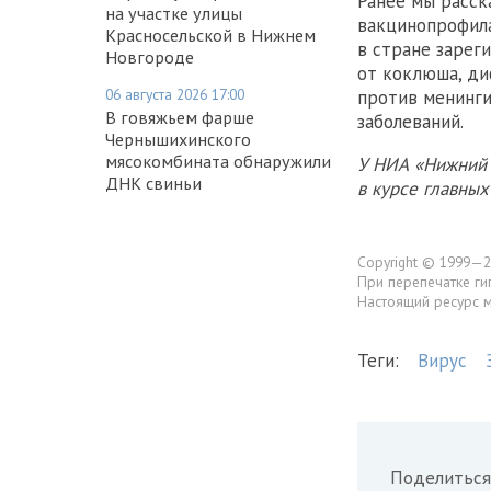
Ранее мы расск
на участке улицы
вакцинопрофила
Красносельской в Нижнем
в стране зарег
Новгороде
от коклюша, ди
06 августа 2026 17:00
против менинги
В говяжьем фарше
заболеваний.
Чернышихинского
мясокомбината обнаружили
У НИА «Нижний 
ДНК свиньи
в курсе главны
Copyright © 1999—2
При перепечатке ги
Настоящий ресурс 
Теги:
Вирус
Поделиться