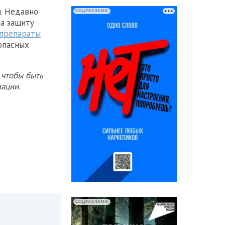
. Недавно
СОЦРЕКЛАМА
на защиту
 препараты
опасных
 чтобы быть
ации.
СОЦРЕКЛАМА