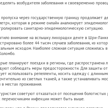
еделять возбудителя заболевания и своевременно прово
 пропуска через государственную границу продолжает д
етр», которая в режиме онлайн анализирует эпидемиоло
тролировать санитарно-эпидемиологическую ситуацию.
тило внимание на вспышку лихорадки денге в Шри-Ланке.
истрировано более 44 тысяч случаев заболевания, из кото
тальным исходом. Наиболее сложная ситуация сложилась в
Коломбо.
орые планируют поездки в регионы, где распространена 
дуют соблюдать меры предосторожности. Для защиты от
ует использовать репелленты, носить одежду с длинным
очтительно из светлых тканей, а также устанавливать мо
и в местах проживания.
туристам советуют отказаться от посещения болотистых 
с переносчиками инфекции может быть выше.