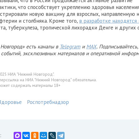
азывали, что в России продолжается активное развитие
ктики, что способствует укреплению здоровья населения
истрировали новую вакцину для взрослых, направленную 
фтерии и столбняка. Кроме того,
в разработке находятся
та, туберкулеза, тропической лихорадки Денге и других 
Новгород» есть каналы в
Telegram
и
MAX
. Подписывайтесь,
х событий, эксклюзивных материалов и оперативной информ
025 НИА "Нижний Новгород".
перссылка на НИА "Нижний Новгород" обязательна.
может содержать материалы 18+
Здоровье
Роспотребнадзор
: