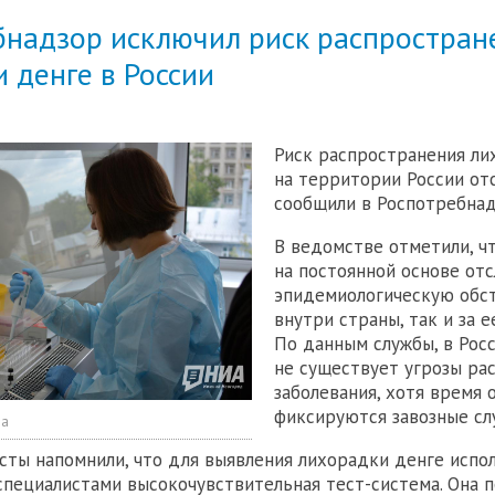
бнадзор исключил риск распростран
 денге в России
Риск распространения ли
на территории России отс
сообщили в Роспотребнад
В ведомстве отметили, ч
на постоянной основе от
эпидемиологическую обст
внутри страны, так и за е
По данным службы, в Рос
не существует угрозы ра
заболевания, хотя время 
фиксируются завозные сл
ва
сты напомнили, что для выявления лихорадки денге испо
специалистами высокочувствительная тест-система. Она п