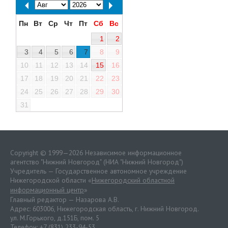
Пн
Вт
Ср
Чт
Пт
Сб
Вс
1
2
3
4
5
6
7
8
9
10
11
12
13
14
15
16
17
18
19
20
21
22
23
24
25
26
27
28
29
30
31
Copyright © 1999—2026 Независимое информационное
агентство "Нижний Новгород" (НИА "Нижний Новгород")
Учредитель — Государственное автономное учреждение
Нижегородской области «
Нижегородский областной
информационный центр
»
Главный редактор — Назарова А.В.
Адрес: 603006, Нижегородская область, г. Нижний Новгород.
ул. М.Горького, д.151Б, пом. 5
Телефон: +7 (831) 233-94-53