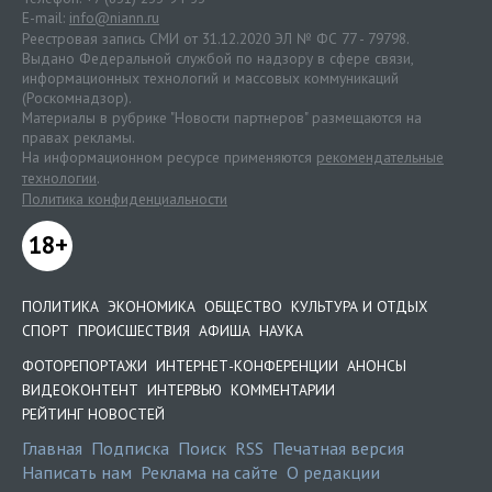
E-mail:
info@niann.ru
Реестровая запись СМИ от 31.12.2020 ЭЛ № ФС 77 - 79798.
Выдано Федеральной службой по надзору в сфере связи,
информационных технологий и массовых коммуникаций
(Роскомнадзор).
Материалы в рубрике "Новости партнеров" размещаются на
правах рекламы.
На информационном ресурсе применяются
рекомендательные
технологии
.
Политика конфиденциальности
18+
ПОЛИТИКА
ЭКОНОМИКА
ОБЩЕСТВО
КУЛЬТУРА И ОТДЫХ
СПОРТ
ПРОИСШЕСТВИЯ
АФИША
НАУКА
ФОТОРЕПОРТАЖИ
ИНТЕРНЕТ-КОНФЕРЕНЦИИ
АНОНСЫ
ВИДЕОКОНТЕНТ
ИНТЕРВЬЮ
КОММЕНТАРИИ
РЕЙТИНГ НОВОСТЕЙ
Главная
Подписка
Поиск
RSS
Печатная версия
Написать нам
Реклама на сайте
О редакции