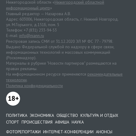
Нижегородской области «
Нижегородский областной
информационный центр
»
Главный редактор — Назарова А.В.
Адрес: 603006, Нижегородская область, г. Нижний Новгород.
ул. М.Горького, д.151Б, пом. 5
Телефон: +7 (831) 233-94-53
E-mail:
info@niann.ru
Реестровая запись СМИ от 31.12.2020 ЭЛ № ФС 77 - 79798.
Выдано Федеральной службой по надзору в сфере связи,
информационных технологий и массовых коммуникаций
(Роскомнадзор).
Материалы в рубрике "Новости партнеров" размещаются на
правах рекламы.
На информационном ресурсе применяются
рекомендательные
технологии
.
Политика конфиденциальности
18+
ПОЛИТИКА
ЭКОНОМИКА
ОБЩЕСТВО
КУЛЬТУРА И ОТДЫХ
СПОРТ
ПРОИСШЕСТВИЯ
АФИША
НАУКА
ФОТОРЕПОРТАЖИ
ИНТЕРНЕТ-КОНФЕРЕНЦИИ
АНОНСЫ