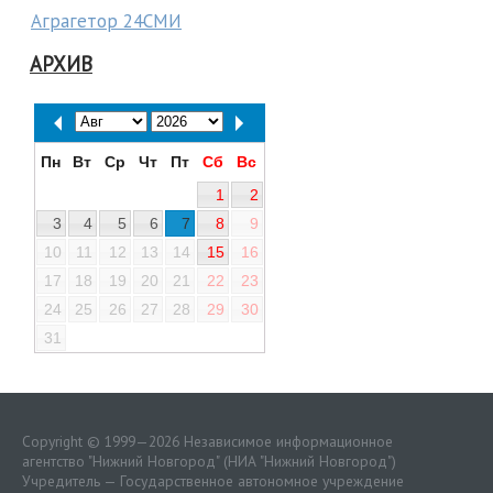
Аграгетор 24СМИ
АРХИВ
Пн
Вт
Ср
Чт
Пт
Сб
Вс
1
2
3
4
5
6
7
8
9
10
11
12
13
14
15
16
17
18
19
20
21
22
23
24
25
26
27
28
29
30
31
Copyright © 1999—2026 Независимое информационное
агентство "Нижний Новгород" (НИА "Нижний Новгород")
Учредитель — Государственное автономное учреждение