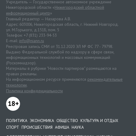
Учредитель — Государственное автономное учреждение
Нижегородской области «
Нижегородский областной
информационный центр
»
Главный редактор — Назарова А.В.
Адрес: 603006, Нижегородская область, г. Нижний Новгород.
ул. М.Горького, д.151Б, пом. 5
Телефон: +7 (831) 233-94-53
E-mail:
info@niann.ru
Реестровая запись СМИ от 31.12.2020 ЭЛ № ФС 77 - 79798.
Выдано Федеральной службой по надзору в сфере связи,
информационных технологий и массовых коммуникаций
(Роскомнадзор).
Материалы в рубрике "Новости партнеров" размещаются на
правах рекламы.
На информационном ресурсе применяются
рекомендательные
технологии
.
Политика конфиденциальности
18+
ПОЛИТИКА
ЭКОНОМИКА
ОБЩЕСТВО
КУЛЬТУРА И ОТДЫХ
СПОРТ
ПРОИСШЕСТВИЯ
АФИША
НАУКА