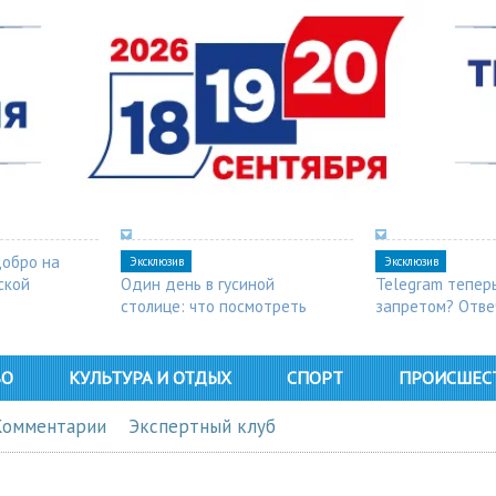
добро на
Эксклюзив
Эксклюзив
ской
Один день в гусиной
Telegram тепер
столице: что посмотреть
запретом? Отве
в Арзамасе
ВО
КУЛЬТУРА И ОТДЫХ
СПОРТ
ПРОИСШЕС
Комментарии
Экспертный клуб