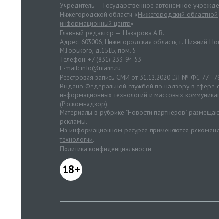
Учредитель — Государственное автономное учрежд
Нижегородской области «
Нижегородский областной
информационный центр
»
Главный редактор — Назарова А.В.
Адрес: 603006, Нижегородская область, г. Нижний Нов
М.Горького, д.151Б, пом. 5
Телефон: +7 (831) 233-94-53
E-mail:
info@niann.ru
Реестровая запись СМИ от 31.12.2020 ЭЛ № ФС 77 - 7
Выдано Федеральной службой по надзору в сфере с
информационных технологий и массовых коммуника
(Роскомнадзор).
Материалы в рубрике "Новости партнеров" размещаю
рекламы.
На информационном ресурсе применяются
рекоменд
технологии
.
Политика конфиденциальности
18+