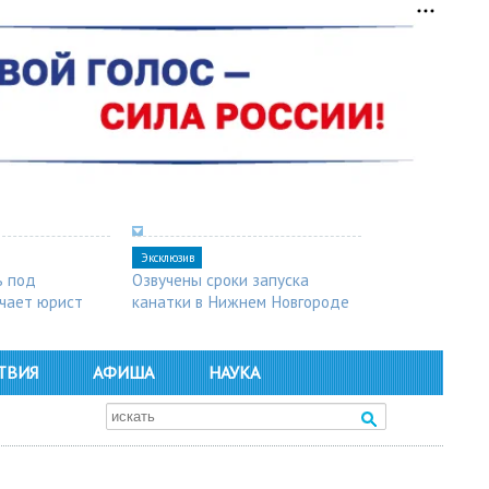
Эксклюзив
ь под
Озвучены сроки запуска
чает юрист
канатки в Нижнем Новгороде
ТВИЯ
АФИША
НАУКА