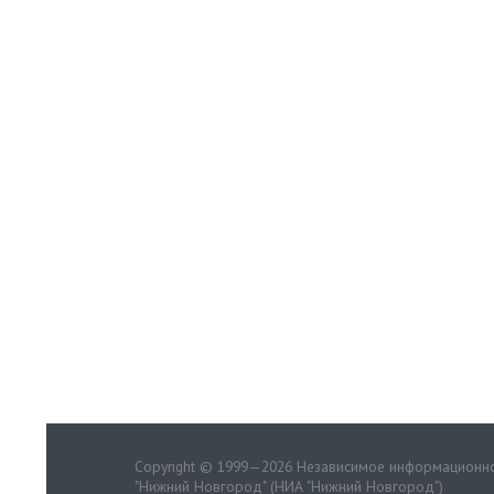
Copyright © 1999—2026 Независимое информационно
"Нижний Новгород" (НИА "Нижний Новгород")