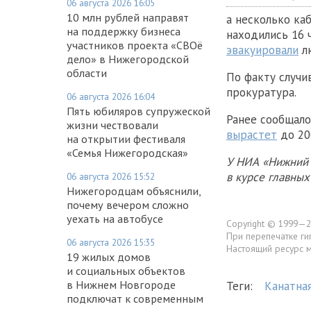
06 августа 2026 16:05
10 млн рублей направят
а несколько ка
на поддержку бизнеса
находились 16 
участников проекта «СВОё
эвакуировали
лю
дело» в Нижегородской
области
По факту случи
прокуратура.
06 августа 2026 16:04
Пять юбиляров супружеской
Ранее сообщало
жизни чествовали
вырастет
до 20
на открытии фестиваля
«Семья Нижегородская»
У НИА «Нижний 
в курсе главны
06 августа 2026 15:52
Нижегородцам объяснили,
почему вечером сложно
уехать на автобусе
Copyright © 1999—2
При перепечатке ги
06 августа 2026 15:35
Настоящий ресурс 
19 жилых домов
и социальных объектов
в Нижнем Новгороде
Теги:
Канатна
подключат к современным