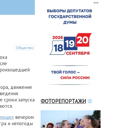
Общество
ока
сле
произошедшей
ора, движение
оведения
е сроки запуска
ФОТОРЕПОРТАЖИ
аются.
изошел
вечером
етра и непогоды