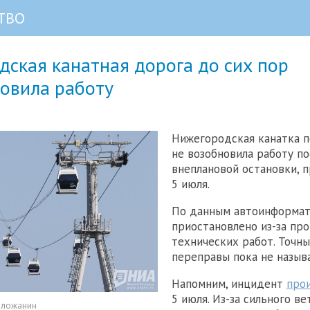
ТВО
ская канатная дорога до сих пор
новила работу
Нижегородская канатка п
не возобновила работу по
внеплановой остановки, 
5 июля.
По данным автоинформат
приостановлено из-за пр
технических работ. Точны
переправы пока не назыв
Напомним, инцидент
про
5 июля. Из-за сильного в
оложанин