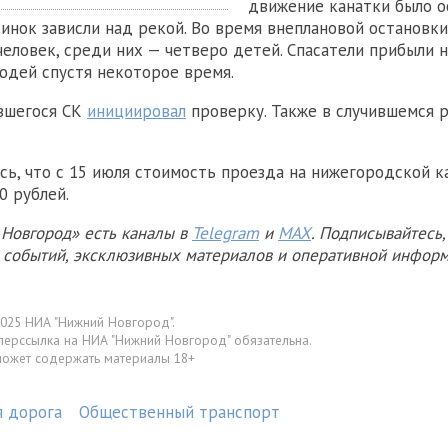
движение канатки было о
бинок зависли над рекой. Во время внеплановой остановки
человек, среди них — четверо детей. Спасатели прибыли н
дей спустя некоторое время.
вшегося СК
инициировал
проверку. Также в случившемся 
сь, что с 15 июля стоимость проезда на нижегородской к
0 рублей.
Новгород» есть каналы в
Telegram
и
MAX
. Подписывайтесь,
х событий, эксклюзивных материалов и оперативной информ
025 НИА "Нижний Новгород".
перссылка на НИА "Нижний Новгород" обязательна.
может содержать материалы 18+
я дорога
Общественный транспорт