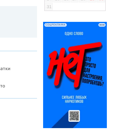
31
СОЦРЕКЛАМА
натки
ото