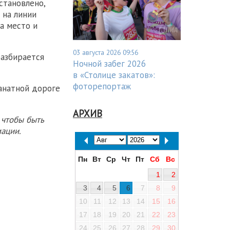
становлено,
 на линии
а место и
03 августа 2026 09:56
разбирается
Ночной забег 2026
в «Столице закатов»:
фоторепортаж
анатной дороге
АРХИВ
 чтобы быть
ации.
Пн
Вт
Ср
Чт
Пт
Сб
Вс
1
2
3
4
5
6
7
8
9
10
11
12
13
14
15
16
17
18
19
20
21
22
23
24
25
26
27
28
29
30