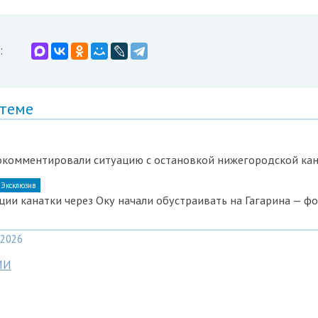
:
 теме
окомментировали ситуацию с остановкой нижегородской ка
Эксклюзив
ии канатки через Оку начали обустраивать на Гагарина — ф
2026
МИ