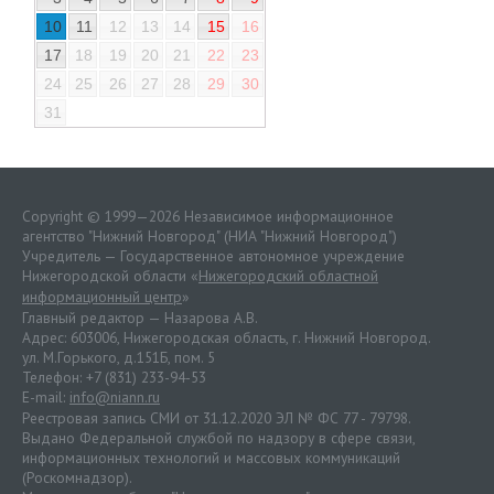
10
11
12
13
14
15
16
17
18
19
20
21
22
23
24
25
26
27
28
29
30
31
Copyright © 1999—2026 Независимое информационное
агентство "Нижний Новгород" (НИА "Нижний Новгород")
Учредитель — Государственное автономное учреждение
Нижегородской области «
Нижегородский областной
информационный центр
»
Главный редактор — Назарова А.В.
Адрес: 603006, Нижегородская область, г. Нижний Новгород.
ул. М.Горького, д.151Б, пом. 5
Телефон: +7 (831) 233-94-53
E-mail:
info@niann.ru
Реестровая запись СМИ от 31.12.2020 ЭЛ № ФС 77 - 79798.
Выдано Федеральной службой по надзору в сфере связи,
информационных технологий и массовых коммуникаций
(Роскомнадзор).