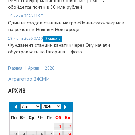
Ремонт деформационных швов метромоста
обойдется почти в 50 млн рублей
19 июня 2026 11:27
Один из сходов станции метро «Ленинская» закрыли
на ремонт в Нижнем Новгороде
18 июня 2026 07:30
Эксклюзив
Фундамент станции канатки через Оку начали
обустраивать на Гагарина — фото
Главная
|
Архив
|
2026
Аграгетор 24СМИ
АРХИВ
Пн
Вт
Ср
Чт
Пт
Сб
Вс
1
2
3
4
5
6
7
8
9