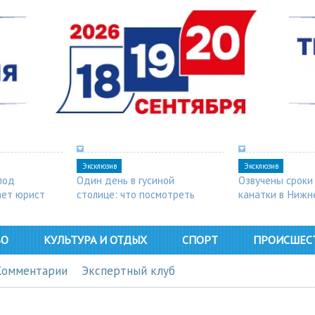
Эксклюзив
Эксклюзив
под
Один день в гусиной
Озвучены сроки
ает юрист
столице: что посмотреть
канатки в Нижн
в Арзамасе
ВО
КУЛЬТУРА И ОТДЫХ
СПОРТ
ПРОИСШЕС
Комментарии
Экспертный клуб