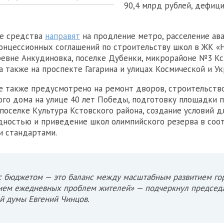
90,4 млрд рублей, дефиц
е средства
направят
на продление метро, расселение ав
онцессионных соглашений по строительству школ в ЖК «
ревне Анкудиновка, поселке Дубенки, микрорайоне №3 Кс
а также на проспекте Гагарина и улицах Космической и Ук
 также предусмотрено на ремонт дворов, строительств
го дома на улице 40 лет Победы, подготовку площадки 
поселке Культура Кстовского района, создание условий д
дностью и приведение школ олимпийского резерва в соо
и стандартами.
с бюджетом — это баланс между масштабным развитием го
ием ежедневных проблем жителей» — подчеркнул председ
й думы Евгений Чинцов.