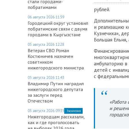
стали городами-
побратимами
рублей.
06 августа 2026 11:59
Дополнительны
Городецкий округ установил
и реализацию к
побратимские связи с двумя
Кузнечиха», де
городами в Кыргызстане
Большая Ельня, 
05 августа 2026 12:28
Ветеран СВО Роман
Финансирование
Костюничев назначен
многоквартирно
советником
амбулаторию в 
нижегородского министра
детей с инвали
с федеральным
05 августа 2026 11:43
Владимир Путин наградил
нижегородского депутата
за заслуги перед
Отечеством
«Работа 
и решен
05 августа 2026 09:35
Эксклюзив
городско
Нижегородцам рассказали,
как и где проголосовать
на выборах 2026 года