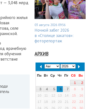
ит — 3,048 млрд
арийного жилья
Новая
03 августа 2026 09:56
това, селе
Ночной забег 2026
раинской.
в «Столице закатов»:
фоторепортаж
о
под врачебную
АРХИВ
ля обучения
тветствие
Пн
Вт
Ср
Чт
Пт
Сб
Вс
1
2
рода
3
4
5
6
7
8
9
атель
10
11
12
13
14
15
16
17
18
19
20
21
22
23
24
25
26
27
28
29
30