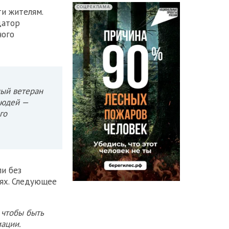
СОЦРЕКЛАМА
и жителям.
датор
ного
ный ветеран
людей —
го
ли без
иях. Следующее
 чтобы быть
ации.