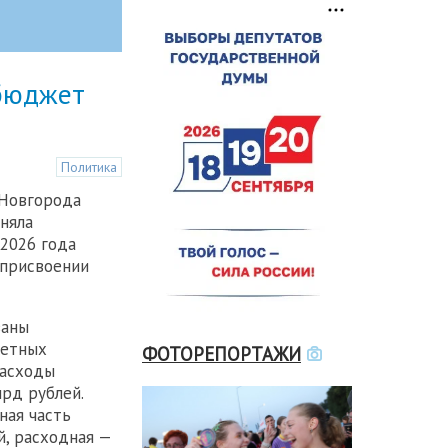
бюджет
Политика
 Новгорода
няла
2026 года
 присвоении
заны
жетных
ФОТОРЕПОРТАЖИ
расходы
лрд рублей.
ная часть
й, расходная —