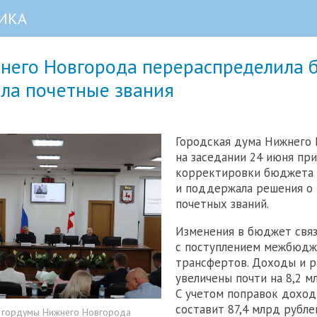
ИКА
него Новгорода перераспределила 
ила почетные звания
Городская дума Нижнего
на заседании 24 июня при
корректировки бюджета 
и поддержала решения о
почетных званий.
Изменения в бюджет свя
с поступлением межбюд
трансфертов. Доходы и 
увеличены почти на 8,2 м
С учетом поправок доход
составит 87,4 млрд рубле
а гордумы Нижнего Новгорода