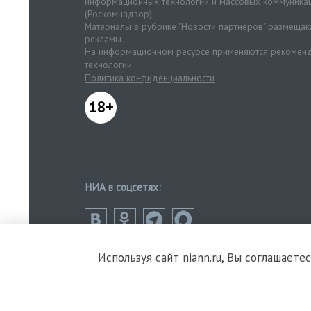
информационных технологий и массовых коммуника
(Роскомнадзор).
Материалы в рубрике "Новости партнеров" размещаю
рекламы.
На информационном ресурсе применяются
рекоменд
технологии
.
Политика конфиденциальности
18+
НИА в соцсетях:
Используя сайт niann.ru, Вы соглашаете