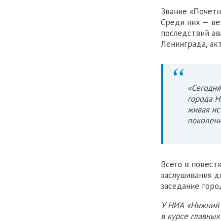
Звание «Почетн
Среди них — ве
последствий ав
Ленинграда, ак
«Сегодня
города Н
живая ис
поколени
Всего в повест
заслушивания д
заседание горо
У НИА «Нижний 
в курсе главны