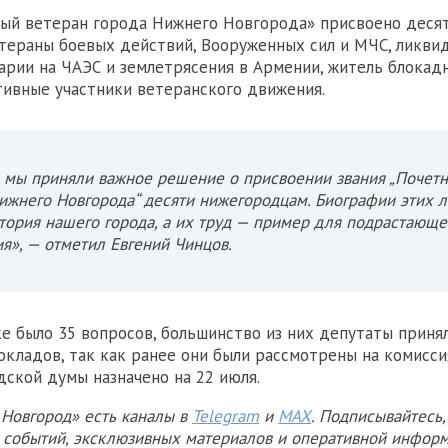
ый ветеран города Нижнего Новгорода» присвоено десят
тераны боевых действий, Вооруженных сил и МЧС, ликви
арии на ЧАЭС и землетрясения в Армении, житель блокад
тивные участники ветеранского движения.
 мы приняли важное решение о присвоении звания „Почет
ижнего Новгорода“ десяти нижегородцам. Биографии этих 
тория нашего города, а их труд — пример для подрастающе
я», — отметил Евгений Чинцов.
ке было 35 вопросов, большинство из них депутаты приня
окладов, так как ранее они были рассмотрены на комисс
дской думы назначено на 22 июля.
Новгород» есть каналы в
Telegram
и
MAX
. Подписывайтесь,
х событий, эксклюзивных материалов и оперативной информ