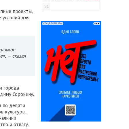
31
упные проекты,
е условий для
СОЦРЕКЛАМА
ходимое
е», — сказал
н города
диму Сорокину.
в по девяти
в культуры,
наличии
тво и отвагу.