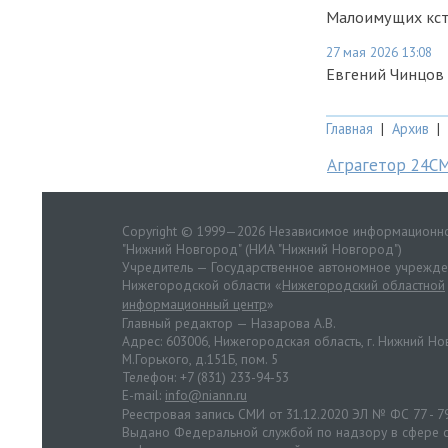
Малоимущих кст
27 мая 2026 13:08
Евгений Чинцов 
Главная
|
Архив
|
Аграгетор 24С
Copyright © 1999—2026 Независимое информационно
"Нижний Новгород" (НИА "Нижний Новгород")
Учредитель — Государственное автономное учрежд
Нижегородской области «
Нижегородский областной
информационный центр
»
Главный редактор — Назарова А.В.
Адрес: 603006, Нижегородская область, г. Нижний Нов
М.Горького, д.151Б, пом. 5
Телефон: +7 (831) 233-94-53
E-mail:
info@niann.ru
Реестровая запись СМИ от 31.12.2020 ЭЛ № ФС 77 - 7
Выдано Федеральной службой по надзору в сфере с