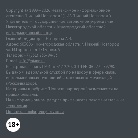
Copyright © 1999—2026 Независимое информационное
агентство "Нижний Новгород" (НИА "Нижний Новгород")
Учредитель — Государственное автономное учреждение
Нижегородской области «
Нижегородский областной
информационный центр
»
Главный редактор — Назарова А.В.
Адрес: 603006, Нижегородская область, г. Нижний Новгород.
ул. М.Горького, д.151Б, пом. 5
Телефон: +7 (831) 233-94-53
E-mail:
info@niann.ru
Реестровая запись СМИ от 31.12.2020 ЭЛ № ФС 77 - 79798.
Выдано Федеральной службой по надзору в сфере связи,
информационных технологий и массовых коммуникаций
(Роскомнадзор).
Материалы в рубрике "Новости партнеров" размещаются на
правах рекламы.
На информационном ресурсе применяются
рекомендательные
технологии
.
Политика конфиденциальности
18+