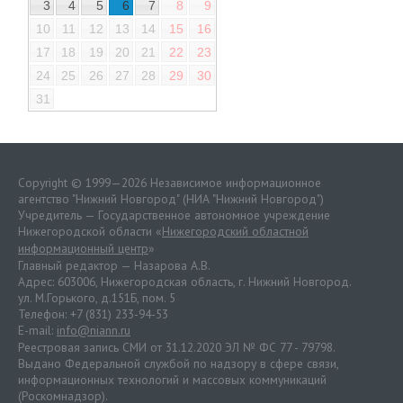
3
4
5
6
7
8
9
10
11
12
13
14
15
16
17
18
19
20
21
22
23
24
25
26
27
28
29
30
31
Copyright © 1999—2026 Независимое информационное
агентство "Нижний Новгород" (НИА "Нижний Новгород")
Учредитель — Государственное автономное учреждение
Нижегородской области «
Нижегородский областной
информационный центр
»
Главный редактор — Назарова А.В.
Адрес: 603006, Нижегородская область, г. Нижний Новгород.
ул. М.Горького, д.151Б, пом. 5
Телефон: +7 (831) 233-94-53
E-mail:
info@niann.ru
Реестровая запись СМИ от 31.12.2020 ЭЛ № ФС 77 - 79798.
Выдано Федеральной службой по надзору в сфере связи,
информационных технологий и массовых коммуникаций
(Роскомнадзор).