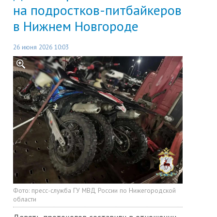
на подростков-питбайкеров
в Нижнем Новгороде
26 июня 2026 10:03
Фото:
пресс-служба ГУ МВД России по Нижегородской
области