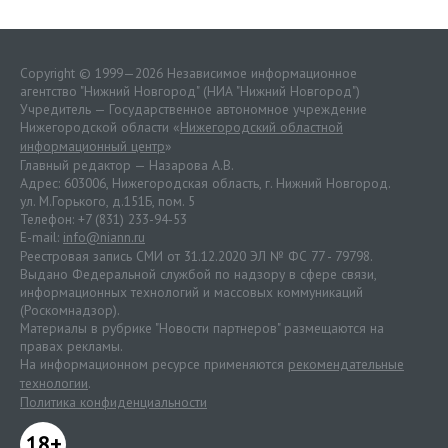
Copyright © 1999—2026 Независимое информационное
агентство "Нижний Новгород" (НИА "Нижний Новгород")
Учредитель — Государственное автономное учреждение
Нижегородской области «
Нижегородский областной
информационный центр
»
Главный редактор — Назарова А.В.
Адрес: 603006, Нижегородская область, г. Нижний Новгород.
ул. М.Горького, д.151Б, пом. 5
Телефон: +7 (831) 233-94-53
E-mail:
info@niann.ru
Реестровая запись СМИ от 31.12.2020 ЭЛ № ФС 77 - 79798.
Выдано Федеральной службой по надзору в сфере связи,
информационных технологий и массовых коммуникаций
(Роскомнадзор).
Материалы в рубрике "Новости партнеров" размещаются на
правах рекламы.
На информационном ресурсе применяются
рекомендательные
технологии
.
Политика конфиденциальности
18+